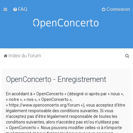
FAQ
Connexion
R
Index du forum
e
c
OpenConcerto - Enregistrement
h
e
En accédant à « OpenConcerto » (désigné ci-après par « nous »,
r
« notre », « nos », « OpenConcerto »,
c
« https://www.openconcerto.org/forum »), vous acceptez d’être
légalement responsable des conditions suivantes. Si vous
h
n’acceptez pas d’être légalement responsable de toutes les
e
conditions suivantes, alors n’accédez pas et/ou n’utilisez pas
« OpenConcerto ». Nous pouvons modifier celles-ci à n’importe
r