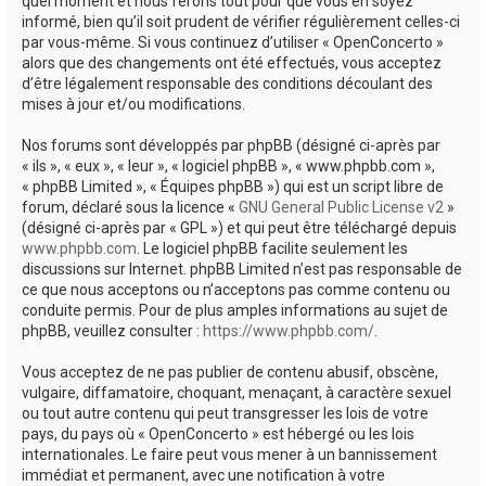
quel moment et nous ferons tout pour que vous en soyez
informé, bien qu’il soit prudent de vérifier régulièrement celles-ci
par vous-même. Si vous continuez d’utiliser « OpenConcerto »
alors que des changements ont été effectués, vous acceptez
d’être légalement responsable des conditions découlant des
mises à jour et/ou modifications.
Nos forums sont développés par phpBB (désigné ci-après par
« ils », « eux », « leur », « logiciel phpBB », « www.phpbb.com »,
« phpBB Limited », « Équipes phpBB ») qui est un script libre de
forum, déclaré sous la licence «
GNU General Public License v2
»
(désigné ci-après par « GPL ») et qui peut être téléchargé depuis
www.phpbb.com
. Le logiciel phpBB facilite seulement les
discussions sur Internet. phpBB Limited n’est pas responsable de
ce que nous acceptons ou n’acceptons pas comme contenu ou
conduite permis. Pour de plus amples informations au sujet de
phpBB, veuillez consulter :
https://www.phpbb.com/
.
Vous acceptez de ne pas publier de contenu abusif, obscène,
vulgaire, diffamatoire, choquant, menaçant, à caractère sexuel
ou tout autre contenu qui peut transgresser les lois de votre
pays, du pays où « OpenConcerto » est hébergé ou les lois
internationales. Le faire peut vous mener à un bannissement
immédiat et permanent, avec une notification à votre