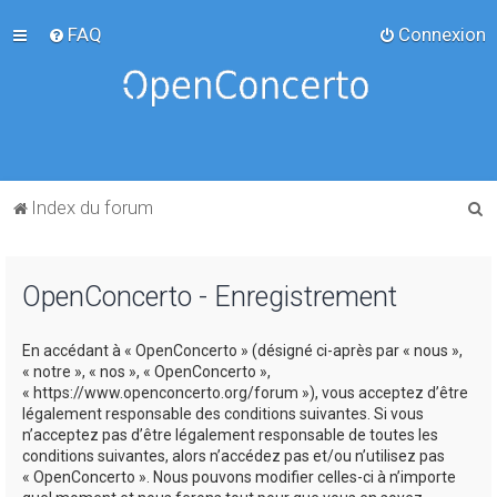
FAQ
Connexion
R
Index du forum
e
c
OpenConcerto - Enregistrement
h
e
En accédant à « OpenConcerto » (désigné ci-après par « nous »,
r
« notre », « nos », « OpenConcerto »,
c
« https://www.openconcerto.org/forum »), vous acceptez d’être
légalement responsable des conditions suivantes. Si vous
h
n’acceptez pas d’être légalement responsable de toutes les
e
conditions suivantes, alors n’accédez pas et/ou n’utilisez pas
« OpenConcerto ». Nous pouvons modifier celles-ci à n’importe
r