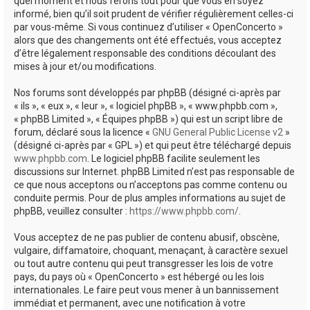
quel moment et nous ferons tout pour que vous en soyez
informé, bien qu’il soit prudent de vérifier régulièrement celles-ci
par vous-même. Si vous continuez d’utiliser « OpenConcerto »
alors que des changements ont été effectués, vous acceptez
d’être légalement responsable des conditions découlant des
mises à jour et/ou modifications.
Nos forums sont développés par phpBB (désigné ci-après par
« ils », « eux », « leur », « logiciel phpBB », « www.phpbb.com »,
« phpBB Limited », « Équipes phpBB ») qui est un script libre de
forum, déclaré sous la licence «
GNU General Public License v2
»
(désigné ci-après par « GPL ») et qui peut être téléchargé depuis
www.phpbb.com
. Le logiciel phpBB facilite seulement les
discussions sur Internet. phpBB Limited n’est pas responsable de
ce que nous acceptons ou n’acceptons pas comme contenu ou
conduite permis. Pour de plus amples informations au sujet de
phpBB, veuillez consulter :
https://www.phpbb.com/
.
Vous acceptez de ne pas publier de contenu abusif, obscène,
vulgaire, diffamatoire, choquant, menaçant, à caractère sexuel
ou tout autre contenu qui peut transgresser les lois de votre
pays, du pays où « OpenConcerto » est hébergé ou les lois
internationales. Le faire peut vous mener à un bannissement
immédiat et permanent, avec une notification à votre