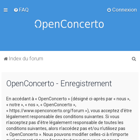
FAQ
Connexion
R
Index du forum
e
c
OpenConcerto - Enregistrement
h
e
En accédant à « OpenConcerto » (désigné ci-après par « nous »,
r
« notre », « nos », « OpenConcerto »,
c
« https://www.openconcerto.org/forum »), vous acceptez d’être
légalement responsable des conditions suivantes. Si vous
h
n’acceptez pas d’être légalement responsable de toutes les
e
conditions suivantes, alors n’accédez pas et/ou n’utilisez pas
« OpenConcerto ». Nous pouvons modifier celles-ci à n’importe
r