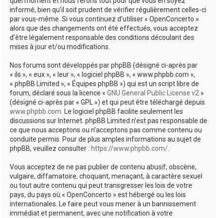
quel moment et nous ferons tout pour que vous en soyez
informé, bien qu’il soit prudent de vérifier régulièrement celles-ci
par vous-même. Si vous continuez d’utiliser « OpenConcerto »
alors que des changements ont été effectués, vous acceptez
d’être légalement responsable des conditions découlant des
mises à jour et/ou modifications.
Nos forums sont développés par phpBB (désigné ci-après par
« ils », « eux », « leur », « logiciel phpBB », « www.phpbb.com »,
« phpBB Limited », « Équipes phpBB ») qui est un script libre de
forum, déclaré sous la licence «
GNU General Public License v2
»
(désigné ci-après par « GPL ») et qui peut être téléchargé depuis
www.phpbb.com
. Le logiciel phpBB facilite seulement les
discussions sur Internet. phpBB Limited n’est pas responsable de
ce que nous acceptons ou n’acceptons pas comme contenu ou
conduite permis. Pour de plus amples informations au sujet de
phpBB, veuillez consulter :
https://www.phpbb.com/
.
Vous acceptez de ne pas publier de contenu abusif, obscène,
vulgaire, diffamatoire, choquant, menaçant, à caractère sexuel
ou tout autre contenu qui peut transgresser les lois de votre
pays, du pays où « OpenConcerto » est hébergé ou les lois
internationales. Le faire peut vous mener à un bannissement
immédiat et permanent, avec une notification à votre