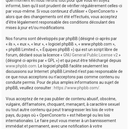
quel moment et nous ferons tout pour que vous en soyez
informé, bien qu’il soit prudent de vérifier régulièrement celles-ci
par vous-même. Si vous continuez d’utiliser « OpenConcerto »
alors que des changements ont été effectués, vous acceptez
d’être légalement responsable des conditions découlant des
mises à jour et/ou modifications.
Nos forums sont développés par phpBB (désigné ci-après par
« ils », « eux », « leur », « logiciel phpBB », « www.phpbb.com »,
« phpBB Limited », « Équipes phpBB ») qui est un script libre de
forum, déclaré sous la licence «
GNU General Public License v2
»
(désigné ci-après par « GPL ») et qui peut être téléchargé depuis
www.phpbb.com
. Le logiciel phpBB facilite seulement les
discussions sur Internet. phpBB Limited n’est pas responsable de
ce que nous acceptons ou n’acceptons pas comme contenu ou
conduite permis. Pour de plus amples informations au sujet de
phpBB, veuillez consulter :
https://www.phpbb.com/
.
Vous acceptez de ne pas publier de contenu abusif, obscène,
vulgaire, diffamatoire, choquant, menaçant, à caractère sexuel
ou tout autre contenu qui peut transgresser les lois de votre
pays, du pays où « OpenConcerto » est hébergé ou les lois
internationales. Le faire peut vous mener à un bannissement
immédiat et permanent, avec une notification à votre