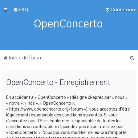
FAQ
Connexion
R
Index du forum
e
c
OpenConcerto - Enregistrement
h
e
En accédant à « OpenConcerto » (désigné ci-après par « nous »,
r
« notre », « nos », « OpenConcerto »,
c
« https://www.openconcerto.org/forum »), vous acceptez d’être
légalement responsable des conditions suivantes. Si vous
h
n’acceptez pas d’être légalement responsable de toutes les
e
conditions suivantes, alors n’accédez pas et/ou n’utilisez pas
« OpenConcerto ». Nous pouvons modifier celles-ci à n’importe
r