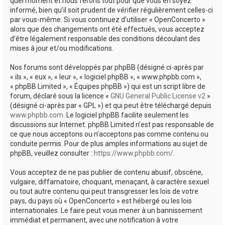
quel moment et nous ferons tout pour que vous en soyez
informé, bien qu’il soit prudent de vérifier régulièrement celles-ci
par vous-même. Si vous continuez d’utiliser « OpenConcerto »
alors que des changements ont été effectués, vous acceptez
d’être légalement responsable des conditions découlant des
mises à jour et/ou modifications.
Nos forums sont développés par phpBB (désigné ci-après par
« ils », « eux », « leur », « logiciel phpBB », « www.phpbb.com »,
« phpBB Limited », « Équipes phpBB ») qui est un script libre de
forum, déclaré sous la licence «
GNU General Public License v2
»
(désigné ci-après par « GPL ») et qui peut être téléchargé depuis
www.phpbb.com
. Le logiciel phpBB facilite seulement les
discussions sur Internet. phpBB Limited n’est pas responsable de
ce que nous acceptons ou n’acceptons pas comme contenu ou
conduite permis. Pour de plus amples informations au sujet de
phpBB, veuillez consulter :
https://www.phpbb.com/
.
Vous acceptez de ne pas publier de contenu abusif, obscène,
vulgaire, diffamatoire, choquant, menaçant, à caractère sexuel
ou tout autre contenu qui peut transgresser les lois de votre
pays, du pays où « OpenConcerto » est hébergé ou les lois
internationales. Le faire peut vous mener à un bannissement
immédiat et permanent, avec une notification à votre