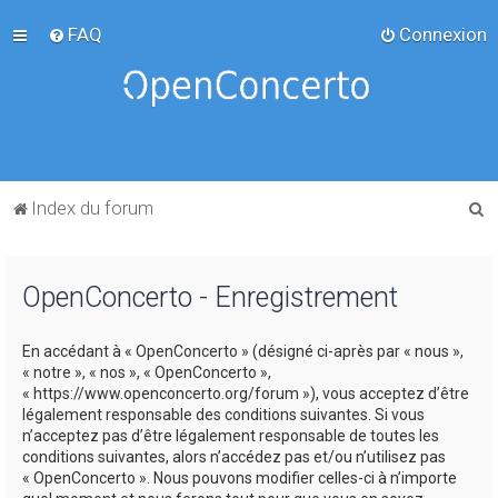
FAQ
Connexion
R
Index du forum
e
c
OpenConcerto - Enregistrement
h
e
En accédant à « OpenConcerto » (désigné ci-après par « nous »,
r
« notre », « nos », « OpenConcerto »,
c
« https://www.openconcerto.org/forum »), vous acceptez d’être
légalement responsable des conditions suivantes. Si vous
h
n’acceptez pas d’être légalement responsable de toutes les
e
conditions suivantes, alors n’accédez pas et/ou n’utilisez pas
« OpenConcerto ». Nous pouvons modifier celles-ci à n’importe
r