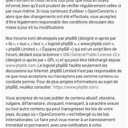
quel moment et nous ferons tout pour que vous en soyez
informé, bien qu’il soit prudent de vérifier régulièrement celles-ci
par vous-même. Si vous continuez d’utiliser « OpenConcerto »
alors que des changements ont été effectués, vous acceptez
d’être légalement responsable des conditions découlant des
mises à jour et/ou modifications.
Nos forums sont développés par phpBB (désigné ci-après par
« ils », « eux », « leur », « logiciel phpBB », « www.phpbb.com »,
« phpBB Limited », « Équipes phpBB ») qui est un script libre de
forum, déclaré sous la licence «
GNU General Public License v2
»
(désigné ci-après par « GPL ») et qui peut être téléchargé depuis
www.phpbb.com
. Le logiciel phpBB facilite seulement les
discussions sur Internet. phpBB Limited n’est pas responsable de
ce que nous acceptons ou n’acceptons pas comme contenu ou
conduite permis. Pour de plus amples informations au sujet de
phpBB, veuillez consulter :
https://www.phpbb.com/
.
Vous acceptez de ne pas publier de contenu abusif, obscène,
vulgaire, diffamatoire, choquant, menaçant, à caractère sexuel
ou tout autre contenu qui peut transgresser les lois de votre
pays, du pays où « OpenConcerto » est hébergé ou les lois
internationales. Le faire peut vous mener à un bannissement
immédiat et permanent, avec une notification à votre