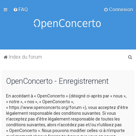
FAQ
Connexion
R
Index du forum
e
c
OpenConcerto - Enregistrement
h
e
En accédant à « OpenConcerto » (désigné ci-après par « nous »,
r
« notre », « nos », « OpenConcerto »,
c
« https://www.openconcerto.org/forum »), vous acceptez d’être
légalement responsable des conditions suivantes. Si vous
h
n’acceptez pas d’être légalement responsable de toutes les
e
conditions suivantes, alors n’accédez pas et/ou n’utilisez pas
« OpenConcerto ». Nous pouvons modifier celles-ci à n’importe
r