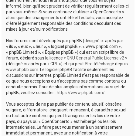
quel moment et nous ferons tout pour que vous en soyez
informé, bien qu’il soit prudent de vérifier régulièrement celles-ci
par vous-même. Si vous continuez d’utiliser « OpenConcerto »
alors que des changements ont été effectués, vous acceptez
d’être légalement responsable des conditions découlant des
mises à jour et/ou modifications.
Nos forums sont développés par phpBB (désigné ci-après par
« ils », « eux », « leur », « logiciel phpBB », « www.phpbb.com »,
« phpBB Limited », « Équipes phpBB ») qui est un script libre de
forum, déclaré sous la licence «
GNU General Public License v2
»
(désigné ci-après par « GPL ») et qui peut être téléchargé depuis
www.phpbb.com
. Le logiciel phpBB facilite seulement les
discussions sur Internet. phpBB Limited n’est pas responsable de
ce que nous acceptons ou n’acceptons pas comme contenu ou
conduite permis. Pour de plus amples informations au sujet de
phpBB, veuillez consulter :
https://www.phpbb.com/
.
Vous acceptez de ne pas publier de contenu abusif, obscène,
vulgaire, diffamatoire, choquant, menaçant, à caractère sexuel
ou tout autre contenu qui peut transgresser les lois de votre
pays, du pays où « OpenConcerto » est hébergé ou les lois
internationales. Le faire peut vous mener à un bannissement
immédiat et permanent, avec une notification à votre