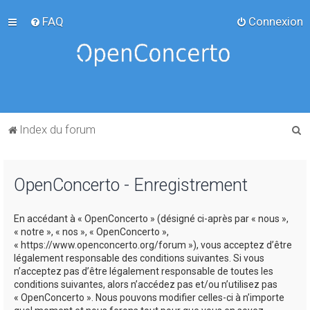
FAQ
Connexion
R
Index du forum
e
c
OpenConcerto - Enregistrement
h
e
En accédant à « OpenConcerto » (désigné ci-après par « nous »,
r
« notre », « nos », « OpenConcerto »,
c
« https://www.openconcerto.org/forum »), vous acceptez d’être
légalement responsable des conditions suivantes. Si vous
h
n’acceptez pas d’être légalement responsable de toutes les
e
conditions suivantes, alors n’accédez pas et/ou n’utilisez pas
« OpenConcerto ». Nous pouvons modifier celles-ci à n’importe
r