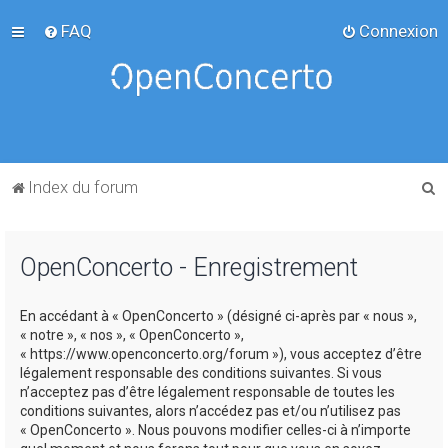
FAQ
Connexion
R
Index du forum
e
c
OpenConcerto - Enregistrement
h
e
En accédant à « OpenConcerto » (désigné ci-après par « nous »,
r
« notre », « nos », « OpenConcerto »,
c
« https://www.openconcerto.org/forum »), vous acceptez d’être
légalement responsable des conditions suivantes. Si vous
h
n’acceptez pas d’être légalement responsable de toutes les
e
conditions suivantes, alors n’accédez pas et/ou n’utilisez pas
« OpenConcerto ». Nous pouvons modifier celles-ci à n’importe
r