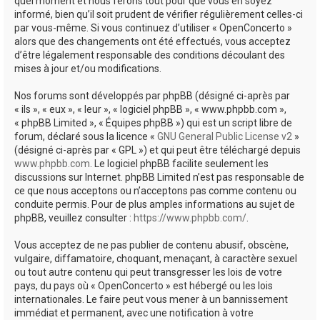
quel moment et nous ferons tout pour que vous en soyez
informé, bien qu’il soit prudent de vérifier régulièrement celles-ci
par vous-même. Si vous continuez d’utiliser « OpenConcerto »
alors que des changements ont été effectués, vous acceptez
d’être légalement responsable des conditions découlant des
mises à jour et/ou modifications.
Nos forums sont développés par phpBB (désigné ci-après par
« ils », « eux », « leur », « logiciel phpBB », « www.phpbb.com »,
« phpBB Limited », « Équipes phpBB ») qui est un script libre de
forum, déclaré sous la licence «
GNU General Public License v2
»
(désigné ci-après par « GPL ») et qui peut être téléchargé depuis
www.phpbb.com
. Le logiciel phpBB facilite seulement les
discussions sur Internet. phpBB Limited n’est pas responsable de
ce que nous acceptons ou n’acceptons pas comme contenu ou
conduite permis. Pour de plus amples informations au sujet de
phpBB, veuillez consulter :
https://www.phpbb.com/
.
Vous acceptez de ne pas publier de contenu abusif, obscène,
vulgaire, diffamatoire, choquant, menaçant, à caractère sexuel
ou tout autre contenu qui peut transgresser les lois de votre
pays, du pays où « OpenConcerto » est hébergé ou les lois
internationales. Le faire peut vous mener à un bannissement
immédiat et permanent, avec une notification à votre