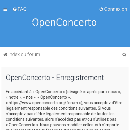
FAQ
Connexion
R
Index du forum
e
c
OpenConcerto - Enregistrement
h
e
En accédant à « OpenConcerto » (désigné ci-après par « nous »,
r
« notre », « nos », « OpenConcerto »,
c
« https://www.openconcerto.org/forum »), vous acceptez d’être
légalement responsable des conditions suivantes. Si vous
h
n’acceptez pas d’être légalement responsable de toutes les
e
conditions suivantes, alors n’accédez pas et/ou n’utilisez pas
« OpenConcerto ». Nous pouvons modifier celles-ci à n’importe
r