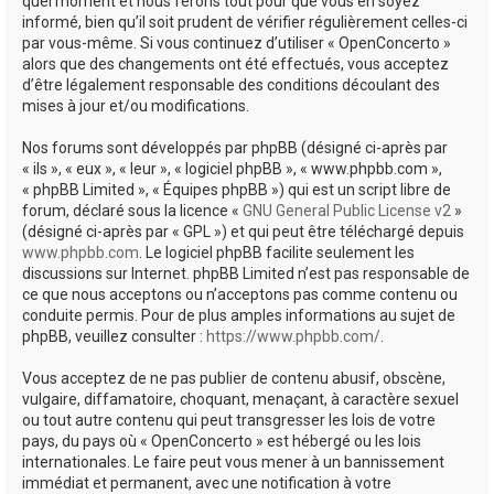
quel moment et nous ferons tout pour que vous en soyez
informé, bien qu’il soit prudent de vérifier régulièrement celles-ci
par vous-même. Si vous continuez d’utiliser « OpenConcerto »
alors que des changements ont été effectués, vous acceptez
d’être légalement responsable des conditions découlant des
mises à jour et/ou modifications.
Nos forums sont développés par phpBB (désigné ci-après par
« ils », « eux », « leur », « logiciel phpBB », « www.phpbb.com »,
« phpBB Limited », « Équipes phpBB ») qui est un script libre de
forum, déclaré sous la licence «
GNU General Public License v2
»
(désigné ci-après par « GPL ») et qui peut être téléchargé depuis
www.phpbb.com
. Le logiciel phpBB facilite seulement les
discussions sur Internet. phpBB Limited n’est pas responsable de
ce que nous acceptons ou n’acceptons pas comme contenu ou
conduite permis. Pour de plus amples informations au sujet de
phpBB, veuillez consulter :
https://www.phpbb.com/
.
Vous acceptez de ne pas publier de contenu abusif, obscène,
vulgaire, diffamatoire, choquant, menaçant, à caractère sexuel
ou tout autre contenu qui peut transgresser les lois de votre
pays, du pays où « OpenConcerto » est hébergé ou les lois
internationales. Le faire peut vous mener à un bannissement
immédiat et permanent, avec une notification à votre