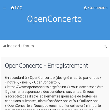
FAQ
Connexion
R
Index du forum
e
c
OpenConcerto - Enregistrement
h
e
En accédant à « OpenConcerto » (désigné ci-après par « nous »,
r
« notre », « nos », « OpenConcerto »,
c
« https://www.openconcerto.org/forum »), vous acceptez d’être
légalement responsable des conditions suivantes. Si vous
h
n’acceptez pas d’être légalement responsable de toutes les
e
conditions suivantes, alors n’accédez pas et/ou n’utilisez pas
« OpenConcerto ». Nous pouvons modifier celles-ci à n’importe
r