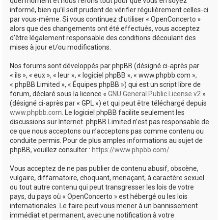
quel moment et nous ferons tout pour que vous en soyez
informé, bien qu’il soit prudent de vérifier régulièrement celles-ci
par vous-même. Si vous continuez d’utiliser « OpenConcerto »
alors que des changements ont été effectués, vous acceptez
d’être légalement responsable des conditions découlant des
mises à jour et/ou modifications.
Nos forums sont développés par phpBB (désigné ci-après par
« ils », « eux », « leur », « logiciel phpBB », « www.phpbb.com »,
« phpBB Limited », « Équipes phpBB ») qui est un script libre de
forum, déclaré sous la licence «
GNU General Public License v2
»
(désigné ci-après par « GPL ») et qui peut être téléchargé depuis
www.phpbb.com
. Le logiciel phpBB facilite seulement les
discussions sur Internet. phpBB Limited n’est pas responsable de
ce que nous acceptons ou n’acceptons pas comme contenu ou
conduite permis. Pour de plus amples informations au sujet de
phpBB, veuillez consulter :
https://www.phpbb.com/
.
Vous acceptez de ne pas publier de contenu abusif, obscène,
vulgaire, diffamatoire, choquant, menaçant, à caractère sexuel
ou tout autre contenu qui peut transgresser les lois de votre
pays, du pays où « OpenConcerto » est hébergé ou les lois
internationales. Le faire peut vous mener à un bannissement
immédiat et permanent, avec une notification à votre