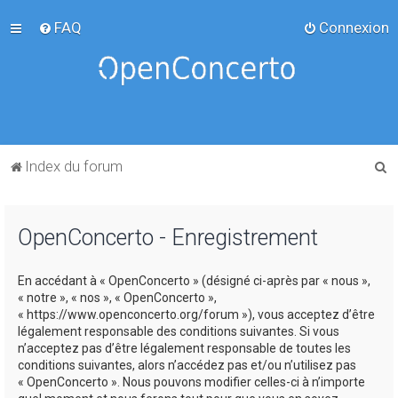
FAQ
Connexion
R
Index du forum
e
c
OpenConcerto - Enregistrement
h
e
En accédant à « OpenConcerto » (désigné ci-après par « nous »,
r
« notre », « nos », « OpenConcerto »,
c
« https://www.openconcerto.org/forum »), vous acceptez d’être
légalement responsable des conditions suivantes. Si vous
h
n’acceptez pas d’être légalement responsable de toutes les
e
conditions suivantes, alors n’accédez pas et/ou n’utilisez pas
« OpenConcerto ». Nous pouvons modifier celles-ci à n’importe
r