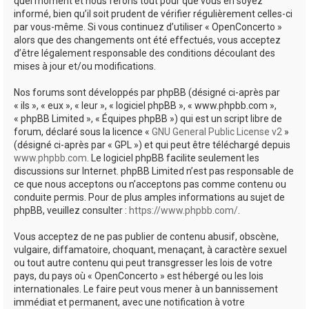
quel moment et nous ferons tout pour que vous en soyez
informé, bien qu’il soit prudent de vérifier régulièrement celles-ci
par vous-même. Si vous continuez d’utiliser « OpenConcerto »
alors que des changements ont été effectués, vous acceptez
d’être légalement responsable des conditions découlant des
mises à jour et/ou modifications.
Nos forums sont développés par phpBB (désigné ci-après par
« ils », « eux », « leur », « logiciel phpBB », « www.phpbb.com »,
« phpBB Limited », « Équipes phpBB ») qui est un script libre de
forum, déclaré sous la licence «
GNU General Public License v2
»
(désigné ci-après par « GPL ») et qui peut être téléchargé depuis
www.phpbb.com
. Le logiciel phpBB facilite seulement les
discussions sur Internet. phpBB Limited n’est pas responsable de
ce que nous acceptons ou n’acceptons pas comme contenu ou
conduite permis. Pour de plus amples informations au sujet de
phpBB, veuillez consulter :
https://www.phpbb.com/
.
Vous acceptez de ne pas publier de contenu abusif, obscène,
vulgaire, diffamatoire, choquant, menaçant, à caractère sexuel
ou tout autre contenu qui peut transgresser les lois de votre
pays, du pays où « OpenConcerto » est hébergé ou les lois
internationales. Le faire peut vous mener à un bannissement
immédiat et permanent, avec une notification à votre