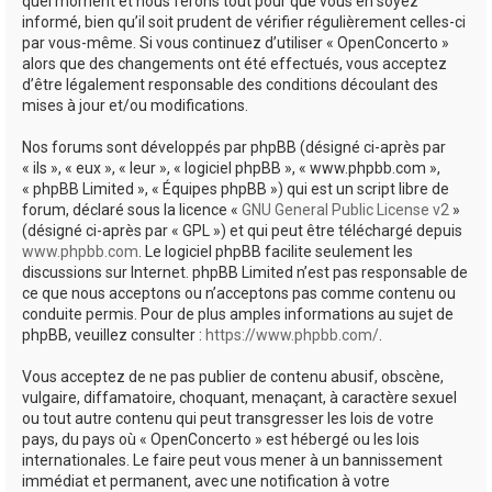
quel moment et nous ferons tout pour que vous en soyez
informé, bien qu’il soit prudent de vérifier régulièrement celles-ci
par vous-même. Si vous continuez d’utiliser « OpenConcerto »
alors que des changements ont été effectués, vous acceptez
d’être légalement responsable des conditions découlant des
mises à jour et/ou modifications.
Nos forums sont développés par phpBB (désigné ci-après par
« ils », « eux », « leur », « logiciel phpBB », « www.phpbb.com »,
« phpBB Limited », « Équipes phpBB ») qui est un script libre de
forum, déclaré sous la licence «
GNU General Public License v2
»
(désigné ci-après par « GPL ») et qui peut être téléchargé depuis
www.phpbb.com
. Le logiciel phpBB facilite seulement les
discussions sur Internet. phpBB Limited n’est pas responsable de
ce que nous acceptons ou n’acceptons pas comme contenu ou
conduite permis. Pour de plus amples informations au sujet de
phpBB, veuillez consulter :
https://www.phpbb.com/
.
Vous acceptez de ne pas publier de contenu abusif, obscène,
vulgaire, diffamatoire, choquant, menaçant, à caractère sexuel
ou tout autre contenu qui peut transgresser les lois de votre
pays, du pays où « OpenConcerto » est hébergé ou les lois
internationales. Le faire peut vous mener à un bannissement
immédiat et permanent, avec une notification à votre