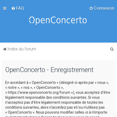
FAQ
Connexion
R
Index du forum
e
c
OpenConcerto - Enregistrement
h
e
En accédant à « OpenConcerto » (désigné ci-après par « nous »,
r
« notre », « nos », « OpenConcerto »,
c
« https://www.openconcerto.org/forum »), vous acceptez d’être
légalement responsable des conditions suivantes. Si vous
h
n’acceptez pas d’être légalement responsable de toutes les
e
conditions suivantes, alors n’accédez pas et/ou n’utilisez pas
« OpenConcerto ». Nous pouvons modifier celles-ci à n’importe
r