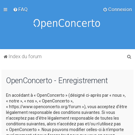
FAQ
Connexion
R
Index du forum
e
c
OpenConcerto - Enregistrement
h
e
En accédant à « OpenConcerto » (désigné ci-après par « nous »,
r
« notre », « nos », « OpenConcerto »,
c
« https://www.openconcerto.org/forum »), vous acceptez d’être
légalement responsable des conditions suivantes. Si vous
h
n’acceptez pas d’être légalement responsable de toutes les
e
conditions suivantes, alors n’accédez pas et/ou n’utilisez pas
« OpenConcerto ». Nous pouvons modifier celles-ci à n’importe
r