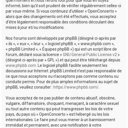
quel moment et nous ferons tout pour que vous en soyez
informé, bien qu’il soit prudent de vérifier régulièrement celles-ci
par vous-même. Si vous continuez d’utiliser « OpenConcerto »
alors que des changements ont été effectués, vous acceptez
d’être légalement responsable des conditions découlant des
mises à jour et/ou modifications.
Nos forums sont développés par phpBB (désigné ci-après par
« ils », « eux », « leur », « logiciel phpBB », « www.phpbb.com »,
« phpBB Limited », « Équipes phpBB ») qui est un script libre de
forum, déclaré sous la licence «
GNU General Public License v2
»
(désigné ci-après par « GPL ») et qui peut être téléchargé depuis
www.phpbb.com
. Le logiciel phpBB facilite seulement les
discussions sur Internet. phpBB Limited n’est pas responsable de
ce que nous acceptons ou n’acceptons pas comme contenu ou
conduite permis. Pour de plus amples informations au sujet de
phpBB, veuillez consulter :
https://www.phpbb.com/
.
Vous acceptez de ne pas publier de contenu abusif, obscène,
vulgaire, diffamatoire, choquant, menaçant, à caractère sexuel
ou tout autre contenu qui peut transgresser les lois de votre
pays, du pays où « OpenConcerto » est hébergé ou les lois
internationales. Le faire peut vous mener à un bannissement
immédiat et permanent, avec une notification à votre