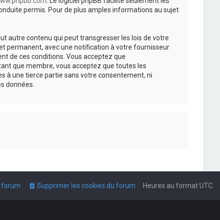
ww.phpbb.com
. Le logiciel phpBB facilite seulement les
nduite permis. Pour de plus amples informations au sujet
t autre contenu qui peut transgresser les lois de votre
t permanent, avec une notification à votre fournisseur
ment de ces conditions. Vous acceptez que
n tant que membre, vous acceptez que toutes les
s à une tierce partie sans votre consentement, ni
es données.
u forum
Supprimer les cookies du forum
Heures au format
UTC