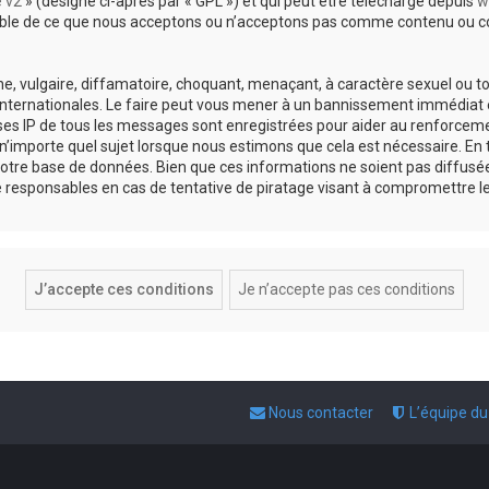
e v2
» (désigné ci-après par « GPL ») et qui peut être téléchargé depuis
w
sable de ce que nous acceptons ou n’acceptons pas comme contenu ou co
, vulgaire, diffamatoire, choquant, menaçant, à caractère sexuel ou tou
 internationales. Le faire peut vous mener à un bannissement immédiat e
esses IP de tous les messages sont enregistrées pour aider au renforce
 n’importe quel sujet lorsque nous estimons que cela est nécessaire. E
otre base de données. Bien que ces informations ne soient pas diffusée
responsables en cas de tentative de piratage visant à compromettre l
Nous contacter
L’équipe d