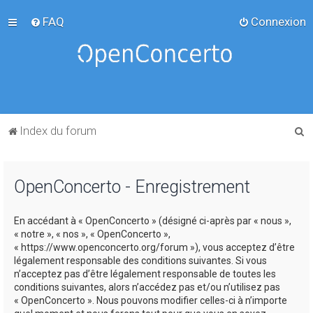
FAQ
Connexion
R
Index du forum
e
c
OpenConcerto - Enregistrement
h
e
En accédant à « OpenConcerto » (désigné ci-après par « nous »,
r
« notre », « nos », « OpenConcerto »,
c
« https://www.openconcerto.org/forum »), vous acceptez d’être
légalement responsable des conditions suivantes. Si vous
h
n’acceptez pas d’être légalement responsable de toutes les
e
conditions suivantes, alors n’accédez pas et/ou n’utilisez pas
« OpenConcerto ». Nous pouvons modifier celles-ci à n’importe
r