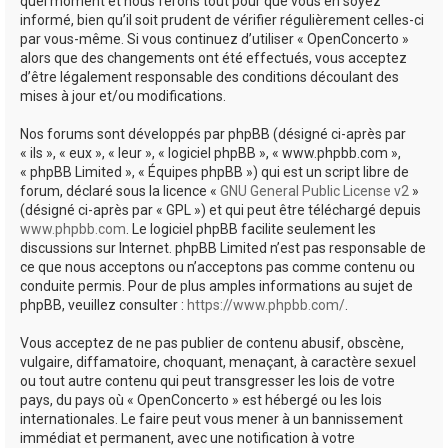
quel moment et nous ferons tout pour que vous en soyez
informé, bien qu’il soit prudent de vérifier régulièrement celles-ci
par vous-même. Si vous continuez d’utiliser « OpenConcerto »
alors que des changements ont été effectués, vous acceptez
d’être légalement responsable des conditions découlant des
mises à jour et/ou modifications.
Nos forums sont développés par phpBB (désigné ci-après par
« ils », « eux », « leur », « logiciel phpBB », « www.phpbb.com »,
« phpBB Limited », « Équipes phpBB ») qui est un script libre de
forum, déclaré sous la licence «
GNU General Public License v2
»
(désigné ci-après par « GPL ») et qui peut être téléchargé depuis
www.phpbb.com
. Le logiciel phpBB facilite seulement les
discussions sur Internet. phpBB Limited n’est pas responsable de
ce que nous acceptons ou n’acceptons pas comme contenu ou
conduite permis. Pour de plus amples informations au sujet de
phpBB, veuillez consulter :
https://www.phpbb.com/
.
Vous acceptez de ne pas publier de contenu abusif, obscène,
vulgaire, diffamatoire, choquant, menaçant, à caractère sexuel
ou tout autre contenu qui peut transgresser les lois de votre
pays, du pays où « OpenConcerto » est hébergé ou les lois
internationales. Le faire peut vous mener à un bannissement
immédiat et permanent, avec une notification à votre