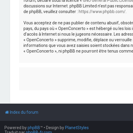
forum, déclaré sous la licence «
GNU General Public Licens
discussions sur Internet. phpBB Limited n’est pas respon
de phpBB, veuillez consulter :
https://www.phpbb.com/
.
Vous acceptez de ne pas publier de contenu abusif, obscène
pays, du pays où « OpenConcerto » est hébergé ou les lois
d’accès à Internet si nous le jugeons nécessaire. Les adr
« OpenConcerto » supprime, modifie, déplace ou verrouille
informations que vous avez saisies soient stockées dans n
« OpenConcerto », ni phpBB ne pourront être tenus comme 
Index du forum
Powered by
phpBB
™
• Design by
PlanetStyles
Traduit par
phpBB-fr.com