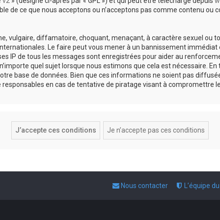
e v2
» (désigné ci-après par « GPL ») et qui peut être téléchargé depuis
w
sable de ce que nous acceptons ou n’acceptons pas comme contenu ou co
, vulgaire, diffamatoire, choquant, menaçant, à caractère sexuel ou tou
 internationales. Le faire peut vous mener à un bannissement immédiat e
esses IP de tous les messages sont enregistrées pour aider au renforce
 n’importe quel sujet lorsque nous estimons que cela est nécessaire. E
otre base de données. Bien que ces informations ne soient pas diffusée
responsables en cas de tentative de piratage visant à compromettre l
Nous contacter
L’équipe d