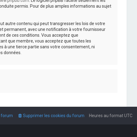
ww.phpbb.com
. Le logiciel phpBB facilite seulement les
nduite permis. Pour de plus amples informations au sujet
t autre contenu qui peut transgresser les lois de votre
t permanent, avec une notification à votre fournisseur
ment de ces conditions. Vous acceptez que
n tant que membre, vous acceptez que toutes les
s à une tierce partie sans votre consentement, ni
es données.
u forum
Supprimer les cookies du forum
Heures au format
UTC