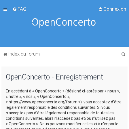
FAQ
Connexion
R
Index du forum
e
c
OpenConcerto - Enregistrement
h
e
En accédant à « OpenConcerto » (désigné ci-après par « nous »,
r
« notre », « nos », « OpenConcerto »,
c
« https://www.openconcerto.org/forum »), vous acceptez d’être
légalement responsable des conditions suivantes. Si vous
h
n’acceptez pas d’être légalement responsable de toutes les
e
conditions suivantes, alors n’accédez pas et/ou n’utilisez pas
« OpenConcerto ». Nous pouvons modifier celles-ci à n’importe
r