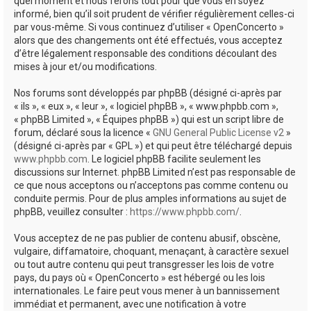
quel moment et nous ferons tout pour que vous en soyez
informé, bien qu’il soit prudent de vérifier régulièrement celles-ci
par vous-même. Si vous continuez d’utiliser « OpenConcerto »
alors que des changements ont été effectués, vous acceptez
d’être légalement responsable des conditions découlant des
mises à jour et/ou modifications.
Nos forums sont développés par phpBB (désigné ci-après par
« ils », « eux », « leur », « logiciel phpBB », « www.phpbb.com »,
« phpBB Limited », « Équipes phpBB ») qui est un script libre de
forum, déclaré sous la licence «
GNU General Public License v2
»
(désigné ci-après par « GPL ») et qui peut être téléchargé depuis
www.phpbb.com
. Le logiciel phpBB facilite seulement les
discussions sur Internet. phpBB Limited n’est pas responsable de
ce que nous acceptons ou n’acceptons pas comme contenu ou
conduite permis. Pour de plus amples informations au sujet de
phpBB, veuillez consulter :
https://www.phpbb.com/
.
Vous acceptez de ne pas publier de contenu abusif, obscène,
vulgaire, diffamatoire, choquant, menaçant, à caractère sexuel
ou tout autre contenu qui peut transgresser les lois de votre
pays, du pays où « OpenConcerto » est hébergé ou les lois
internationales. Le faire peut vous mener à un bannissement
immédiat et permanent, avec une notification à votre