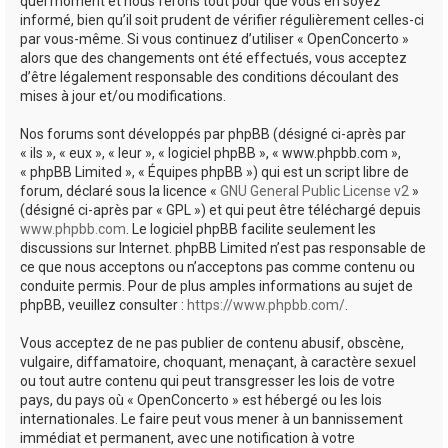
quel moment et nous ferons tout pour que vous en soyez
informé, bien qu’il soit prudent de vérifier régulièrement celles-ci
par vous-même. Si vous continuez d’utiliser « OpenConcerto »
alors que des changements ont été effectués, vous acceptez
d’être légalement responsable des conditions découlant des
mises à jour et/ou modifications.
Nos forums sont développés par phpBB (désigné ci-après par
« ils », « eux », « leur », « logiciel phpBB », « www.phpbb.com »,
« phpBB Limited », « Équipes phpBB ») qui est un script libre de
forum, déclaré sous la licence «
GNU General Public License v2
»
(désigné ci-après par « GPL ») et qui peut être téléchargé depuis
www.phpbb.com
. Le logiciel phpBB facilite seulement les
discussions sur Internet. phpBB Limited n’est pas responsable de
ce que nous acceptons ou n’acceptons pas comme contenu ou
conduite permis. Pour de plus amples informations au sujet de
phpBB, veuillez consulter :
https://www.phpbb.com/
.
Vous acceptez de ne pas publier de contenu abusif, obscène,
vulgaire, diffamatoire, choquant, menaçant, à caractère sexuel
ou tout autre contenu qui peut transgresser les lois de votre
pays, du pays où « OpenConcerto » est hébergé ou les lois
internationales. Le faire peut vous mener à un bannissement
immédiat et permanent, avec une notification à votre