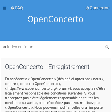
FAQ
Connexion
R
Index du forum
e
c
OpenConcerto - Enregistrement
h
e
En accédant à « OpenConcerto » (désigné ci-après par « nous »,
r
« notre », « nos », « OpenConcerto »,
c
« https://www.openconcerto.org/forum »), vous acceptez d’être
légalement responsable des conditions suivantes. Si vous
h
n’acceptez pas d’être légalement responsable de toutes les
e
conditions suivantes, alors n’accédez pas et/ou n’utilisez pas
« OpenConcerto ». Nous pouvons modifier celles-ci à n’importe
r