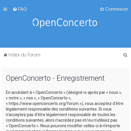
FAQ
Connexion
R
Index du forum
e
c
OpenConcerto - Enregistrement
h
e
En accédant à « OpenConcerto » (désigné ci-après par « nous »,
r
« notre », « nos », « OpenConcerto »,
c
« https://www.openconcerto.org/forum »), vous acceptez d’être
légalement responsable des conditions suivantes. Si vous
h
n’acceptez pas d’être légalement responsable de toutes les
e
conditions suivantes, alors n’accédez pas et/ou n’utilisez pas
« OpenConcerto ». Nous pouvons modifier celles-ci à n’importe
r