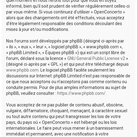
quel moment et nous ferons tout pour que vous en soyez
informé, bien qu’il soit prudent de vérifier régulièrement celles-ci
par vous-même. Si vous continuez d’utiliser « OpenConcerto »
alors que des changements ont été effectués, vous acceptez
d’être légalement responsable des conditions découlant des
mises à jour et/ou modifications.
Nos forums sont développés par phpBB (désigné ci-après par
« ils », « eux », « leur », « logiciel phpBB », « www.phpbb.com »,
« phpBB Limited », « Équipes phpBB ») qui est un script libre de
forum, déclaré sous la licence «
GNU General Public License v2
»
(désigné ci-après par « GPL ») et qui peut être téléchargé depuis
www.phpbb.com
. Le logiciel phpBB facilite seulement les
discussions sur Internet. phpBB Limited n’est pas responsable de
ce que nous acceptons ou n’acceptons pas comme contenu ou
conduite permis. Pour de plus amples informations au sujet de
phpBB, veuillez consulter :
https://www.phpbb.com/
.
Vous acceptez de ne pas publier de contenu abusif, obscène,
vulgaire, diffamatoire, choquant, menaçant, à caractère sexuel
ou tout autre contenu qui peut transgresser les lois de votre
pays, du pays où « OpenConcerto » est hébergé ou les lois
internationales. Le faire peut vous mener à un bannissement
immédiat et permanent, avec une notification à votre