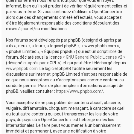
quel moment et nous ferons tout pour que vous en soyez
informé, bien qu’il soit prudent de vérifier régulièrement celles-ci
par vous-même. Si vous continuez d’utiliser « OpenConcerto »
alors que des changements ont été effectués, vous acceptez
d’être légalement responsable des conditions découlant des
mises à jour et/ou modifications.
Nos forums sont développés par phpBB (désigné ci-après par
« ils », « eux », « leur », « logiciel phpBB », « www.phpbb.com »,
« phpBB Limited », « Équipes phpBB ») qui est un script libre de
forum, déclaré sous la licence «
GNU General Public License v2
»
(désigné ci-après par « GPL ») et qui peut être téléchargé depuis
www.phpbb.com
. Le logiciel phpBB facilite seulement les
discussions sur Internet. phpBB Limited n’est pas responsable de
ce que nous acceptons ou n’acceptons pas comme contenu ou
conduite permis. Pour de plus amples informations au sujet de
phpBB, veuillez consulter :
https://www.phpbb.com/
.
Vous acceptez de ne pas publier de contenu abusif, obscène,
vulgaire, diffamatoire, choquant, menaçant, à caractère sexuel
ou tout autre contenu qui peut transgresser les lois de votre
pays, du pays où « OpenConcerto » est hébergé ou les lois
internationales. Le faire peut vous mener à un bannissement
immédiat et permanent, avec une notification à votre