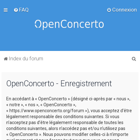
FAQ
Connexion
R
Index du forum
e
c
OpenConcerto - Enregistrement
h
e
En accédant à « OpenConcerto » (désigné ci-après par « nous »,
r
« notre », « nos », « OpenConcerto »,
c
« https://www.openconcerto.org/forum »), vous acceptez d’être
légalement responsable des conditions suivantes. Si vous
h
n’acceptez pas d’être légalement responsable de toutes les
e
conditions suivantes, alors n’accédez pas et/ou n’utilisez pas
« OpenConcerto ». Nous pouvons modifier celles-ci à n’importe
r