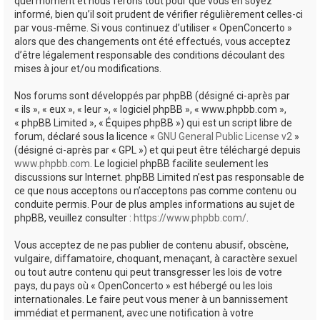
quel moment et nous ferons tout pour que vous en soyez
informé, bien qu’il soit prudent de vérifier régulièrement celles-ci
par vous-même. Si vous continuez d’utiliser « OpenConcerto »
alors que des changements ont été effectués, vous acceptez
d’être légalement responsable des conditions découlant des
mises à jour et/ou modifications.
Nos forums sont développés par phpBB (désigné ci-après par
« ils », « eux », « leur », « logiciel phpBB », « www.phpbb.com »,
« phpBB Limited », « Équipes phpBB ») qui est un script libre de
forum, déclaré sous la licence «
GNU General Public License v2
»
(désigné ci-après par « GPL ») et qui peut être téléchargé depuis
www.phpbb.com
. Le logiciel phpBB facilite seulement les
discussions sur Internet. phpBB Limited n’est pas responsable de
ce que nous acceptons ou n’acceptons pas comme contenu ou
conduite permis. Pour de plus amples informations au sujet de
phpBB, veuillez consulter :
https://www.phpbb.com/
.
Vous acceptez de ne pas publier de contenu abusif, obscène,
vulgaire, diffamatoire, choquant, menaçant, à caractère sexuel
ou tout autre contenu qui peut transgresser les lois de votre
pays, du pays où « OpenConcerto » est hébergé ou les lois
internationales. Le faire peut vous mener à un bannissement
immédiat et permanent, avec une notification à votre