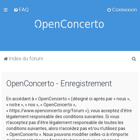
FAQ
Connexion
R
Index du forum
e
c
OpenConcerto - Enregistrement
h
e
En accédant à « OpenConcerto » (désigné ci-après par « nous »,
r
« notre », « nos », « OpenConcerto »,
c
« https://www.openconcerto.org/forum »), vous acceptez d’être
légalement responsable des conditions suivantes. Si vous
h
n’acceptez pas d’être légalement responsable de toutes les
e
conditions suivantes, alors n’accédez pas et/ou n’utilisez pas
« OpenConcerto ». Nous pouvons modifier celles-ci à n’importe
r