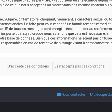
e v2
» (désigné ci-après par « GPL ») et qui peut être téléchargé depuis
w
sable de ce que nous acceptons ou n’acceptons pas comme contenu ou co
, vulgaire, diffamatoire, choquant, menaçant, à caractère sexuel ou tou
 internationales. Le faire peut vous mener à un bannissement immédiat e
esses IP de tous les messages sont enregistrées pour aider au renforce
 n’importe quel sujet lorsque nous estimons que cela est nécessaire. E
otre base de données. Bien que ces informations ne soient pas diffusée
responsables en cas de tentative de piratage visant à compromettre l
Nous contacter
L’équipe d