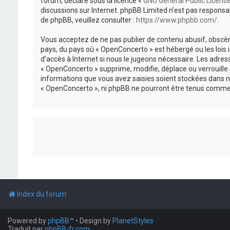
forum, déclaré sous la licence «
GNU General Public Licens
discussions sur Internet. phpBB Limited n’est pas respon
de phpBB, veuillez consulter :
https://www.phpbb.com/
.
Vous acceptez de ne pas publier de contenu abusif, obscène
pays, du pays où « OpenConcerto » est hébergé ou les lois
d’accès à Internet si nous le jugeons nécessaire. Les adr
« OpenConcerto » supprime, modifie, déplace ou verrouille
informations que vous avez saisies soient stockées dans n
« OpenConcerto », ni phpBB ne pourront être tenus comme 
Index du forum
Powered by
phpBB
™
• Design by
PlanetStyles
Traduit par
phpBB-fr.com