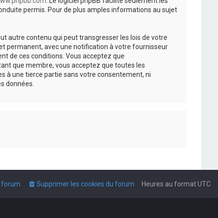
ww.phpbb.com
. Le logiciel phpBB facilite seulement les
nduite permis. Pour de plus amples informations au sujet
t autre contenu qui peut transgresser les lois de votre
t permanent, avec une notification à votre fournisseur
ment de ces conditions. Vous acceptez que
n tant que membre, vous acceptez que toutes les
s à une tierce partie sans votre consentement, ni
es données.
u forum
Supprimer les cookies du forum
Heures au format
UTC