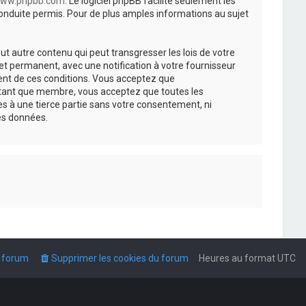
ww.phpbb.com
. Le logiciel phpBB facilite seulement les
nduite permis. Pour de plus amples informations au sujet
t autre contenu qui peut transgresser les lois de votre
t permanent, avec une notification à votre fournisseur
ment de ces conditions. Vous acceptez que
n tant que membre, vous acceptez que toutes les
s à une tierce partie sans votre consentement, ni
es données.
u forum
Supprimer les cookies du forum
Heures au format
UTC