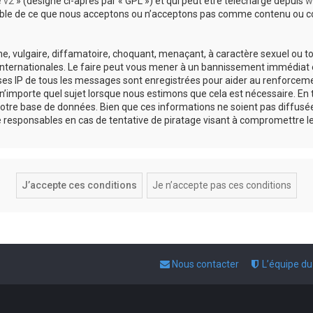
e v2
» (désigné ci-après par « GPL ») et qui peut être téléchargé depuis
w
sable de ce que nous acceptons ou n’acceptons pas comme contenu ou co
, vulgaire, diffamatoire, choquant, menaçant, à caractère sexuel ou tou
 internationales. Le faire peut vous mener à un bannissement immédiat e
esses IP de tous les messages sont enregistrées pour aider au renforce
 n’importe quel sujet lorsque nous estimons que cela est nécessaire. E
otre base de données. Bien que ces informations ne soient pas diffusée
responsables en cas de tentative de piratage visant à compromettre l
Nous contacter
L’équipe d