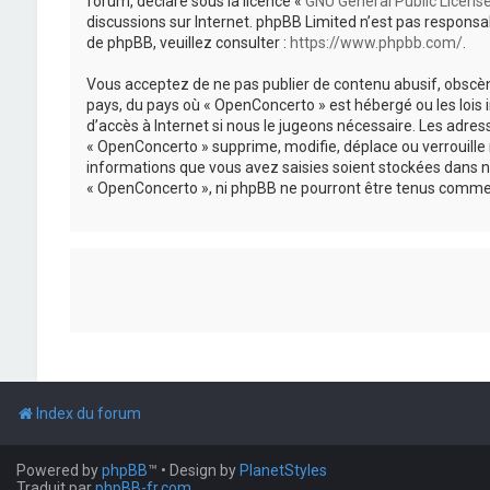
forum, déclaré sous la licence «
GNU General Public Licens
discussions sur Internet. phpBB Limited n’est pas respon
de phpBB, veuillez consulter :
https://www.phpbb.com/
.
Vous acceptez de ne pas publier de contenu abusif, obscène
pays, du pays où « OpenConcerto » est hébergé ou les lois
d’accès à Internet si nous le jugeons nécessaire. Les adr
« OpenConcerto » supprime, modifie, déplace ou verrouille
informations que vous avez saisies soient stockées dans n
« OpenConcerto », ni phpBB ne pourront être tenus comme 
Index du forum
Powered by
phpBB
™
• Design by
PlanetStyles
Traduit par
phpBB-fr.com