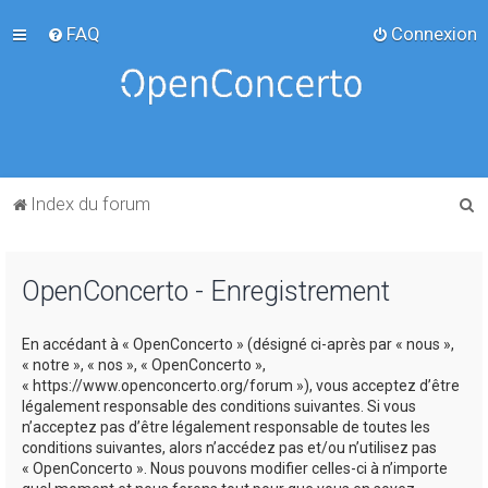
FAQ
Connexion
R
Index du forum
e
c
OpenConcerto - Enregistrement
h
e
En accédant à « OpenConcerto » (désigné ci-après par « nous »,
r
« notre », « nos », « OpenConcerto »,
c
« https://www.openconcerto.org/forum »), vous acceptez d’être
légalement responsable des conditions suivantes. Si vous
h
n’acceptez pas d’être légalement responsable de toutes les
e
conditions suivantes, alors n’accédez pas et/ou n’utilisez pas
« OpenConcerto ». Nous pouvons modifier celles-ci à n’importe
r