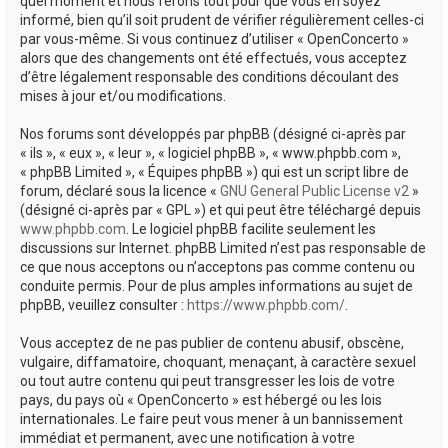
quel moment et nous ferons tout pour que vous en soyez
informé, bien qu’il soit prudent de vérifier régulièrement celles-ci
par vous-même. Si vous continuez d’utiliser « OpenConcerto »
alors que des changements ont été effectués, vous acceptez
d’être légalement responsable des conditions découlant des
mises à jour et/ou modifications.
Nos forums sont développés par phpBB (désigné ci-après par
« ils », « eux », « leur », « logiciel phpBB », « www.phpbb.com »,
« phpBB Limited », « Équipes phpBB ») qui est un script libre de
forum, déclaré sous la licence «
GNU General Public License v2
»
(désigné ci-après par « GPL ») et qui peut être téléchargé depuis
www.phpbb.com
. Le logiciel phpBB facilite seulement les
discussions sur Internet. phpBB Limited n’est pas responsable de
ce que nous acceptons ou n’acceptons pas comme contenu ou
conduite permis. Pour de plus amples informations au sujet de
phpBB, veuillez consulter :
https://www.phpbb.com/
.
Vous acceptez de ne pas publier de contenu abusif, obscène,
vulgaire, diffamatoire, choquant, menaçant, à caractère sexuel
ou tout autre contenu qui peut transgresser les lois de votre
pays, du pays où « OpenConcerto » est hébergé ou les lois
internationales. Le faire peut vous mener à un bannissement
immédiat et permanent, avec une notification à votre