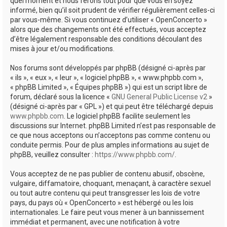
quel moment et nous ferons tout pour que vous en soyez
informé, bien qu’il soit prudent de vérifier régulièrement celles-ci
par vous-même. Si vous continuez d’utiliser « OpenConcerto »
alors que des changements ont été effectués, vous acceptez
d’être légalement responsable des conditions découlant des
mises à jour et/ou modifications.
Nos forums sont développés par phpBB (désigné ci-après par
« ils », « eux », « leur », « logiciel phpBB », « www.phpbb.com »,
« phpBB Limited », « Équipes phpBB ») qui est un script libre de
forum, déclaré sous la licence «
GNU General Public License v2
»
(désigné ci-après par « GPL ») et qui peut être téléchargé depuis
www.phpbb.com
. Le logiciel phpBB facilite seulement les
discussions sur Internet. phpBB Limited n’est pas responsable de
ce que nous acceptons ou n’acceptons pas comme contenu ou
conduite permis. Pour de plus amples informations au sujet de
phpBB, veuillez consulter :
https://www.phpbb.com/
.
Vous acceptez de ne pas publier de contenu abusif, obscène,
vulgaire, diffamatoire, choquant, menaçant, à caractère sexuel
ou tout autre contenu qui peut transgresser les lois de votre
pays, du pays où « OpenConcerto » est hébergé ou les lois
internationales. Le faire peut vous mener à un bannissement
immédiat et permanent, avec une notification à votre