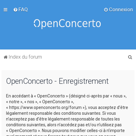
FAQ
Connexion
R
Index du forum
e
c
OpenConcerto - Enregistrement
h
e
En accédant à « OpenConcerto » (désigné ci-après par « nous »,
r
« notre », « nos », « OpenConcerto »,
c
« https://www.openconcerto.org/forum »), vous acceptez d’être
légalement responsable des conditions suivantes. Si vous
h
n’acceptez pas d’être légalement responsable de toutes les
e
conditions suivantes, alors n’accédez pas et/ou n’utilisez pas
« OpenConcerto ». Nous pouvons modifier celles-ci à n’importe
r