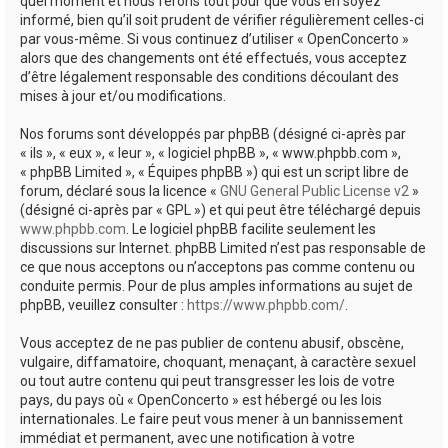
quel moment et nous ferons tout pour que vous en soyez
informé, bien qu’il soit prudent de vérifier régulièrement celles-ci
par vous-même. Si vous continuez d’utiliser « OpenConcerto »
alors que des changements ont été effectués, vous acceptez
d’être légalement responsable des conditions découlant des
mises à jour et/ou modifications.
Nos forums sont développés par phpBB (désigné ci-après par
« ils », « eux », « leur », « logiciel phpBB », « www.phpbb.com »,
« phpBB Limited », « Équipes phpBB ») qui est un script libre de
forum, déclaré sous la licence «
GNU General Public License v2
»
(désigné ci-après par « GPL ») et qui peut être téléchargé depuis
www.phpbb.com
. Le logiciel phpBB facilite seulement les
discussions sur Internet. phpBB Limited n’est pas responsable de
ce que nous acceptons ou n’acceptons pas comme contenu ou
conduite permis. Pour de plus amples informations au sujet de
phpBB, veuillez consulter :
https://www.phpbb.com/
.
Vous acceptez de ne pas publier de contenu abusif, obscène,
vulgaire, diffamatoire, choquant, menaçant, à caractère sexuel
ou tout autre contenu qui peut transgresser les lois de votre
pays, du pays où « OpenConcerto » est hébergé ou les lois
internationales. Le faire peut vous mener à un bannissement
immédiat et permanent, avec une notification à votre