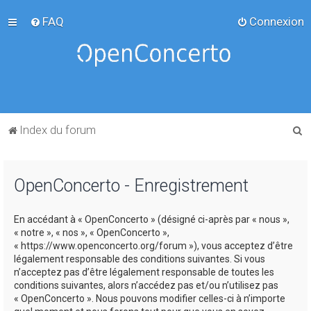
FAQ
Connexion
R
Index du forum
e
c
OpenConcerto - Enregistrement
h
e
En accédant à « OpenConcerto » (désigné ci-après par « nous »,
r
« notre », « nos », « OpenConcerto »,
c
« https://www.openconcerto.org/forum »), vous acceptez d’être
légalement responsable des conditions suivantes. Si vous
h
n’acceptez pas d’être légalement responsable de toutes les
e
conditions suivantes, alors n’accédez pas et/ou n’utilisez pas
« OpenConcerto ». Nous pouvons modifier celles-ci à n’importe
r