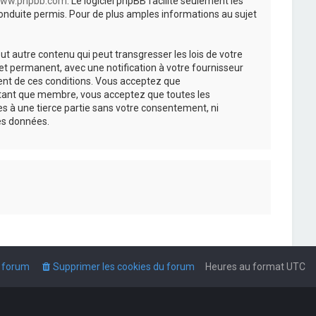
ww.phpbb.com
. Le logiciel phpBB facilite seulement les
nduite permis. Pour de plus amples informations au sujet
t autre contenu qui peut transgresser les lois de votre
t permanent, avec une notification à votre fournisseur
ment de ces conditions. Vous acceptez que
n tant que membre, vous acceptez que toutes les
s à une tierce partie sans votre consentement, ni
es données.
u forum
Supprimer les cookies du forum
Heures au format
UTC