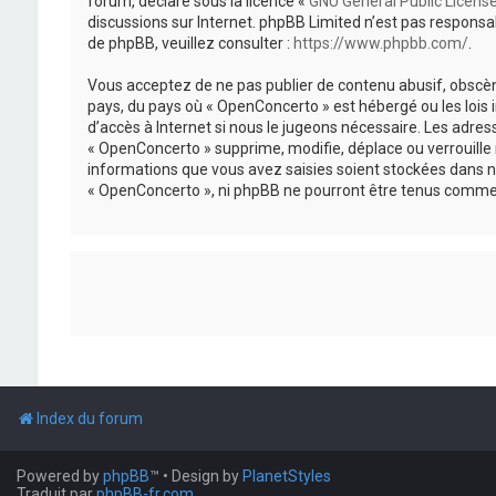
forum, déclaré sous la licence «
GNU General Public Licens
discussions sur Internet. phpBB Limited n’est pas respon
de phpBB, veuillez consulter :
https://www.phpbb.com/
.
Vous acceptez de ne pas publier de contenu abusif, obscène
pays, du pays où « OpenConcerto » est hébergé ou les lois
d’accès à Internet si nous le jugeons nécessaire. Les adr
« OpenConcerto » supprime, modifie, déplace ou verrouille
informations que vous avez saisies soient stockées dans n
« OpenConcerto », ni phpBB ne pourront être tenus comme 
Index du forum
Powered by
phpBB
™
• Design by
PlanetStyles
Traduit par
phpBB-fr.com