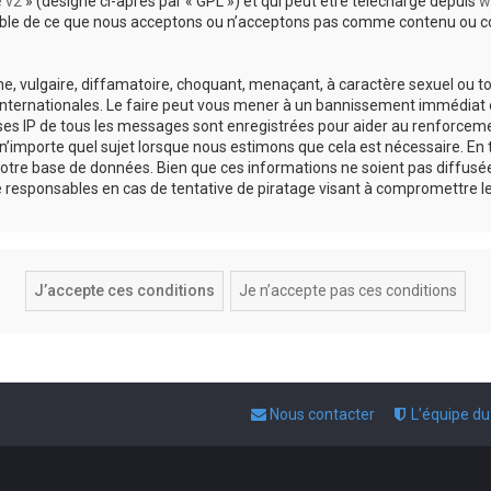
e v2
» (désigné ci-après par « GPL ») et qui peut être téléchargé depuis
w
sable de ce que nous acceptons ou n’acceptons pas comme contenu ou co
, vulgaire, diffamatoire, choquant, menaçant, à caractère sexuel ou tou
 internationales. Le faire peut vous mener à un bannissement immédiat e
esses IP de tous les messages sont enregistrées pour aider au renforce
 n’importe quel sujet lorsque nous estimons que cela est nécessaire. E
otre base de données. Bien que ces informations ne soient pas diffusée
responsables en cas de tentative de piratage visant à compromettre l
Nous contacter
L’équipe d