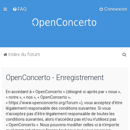
FAQ
Connexion
R
Index du forum
e
c
OpenConcerto - Enregistrement
h
e
En accédant à « OpenConcerto » (désigné ci-après par « nous »,
r
« notre », « nos », « OpenConcerto »,
c
« https://www.openconcerto.org/forum »), vous acceptez d’être
légalement responsable des conditions suivantes. Si vous
h
n’acceptez pas d’être légalement responsable de toutes les
e
conditions suivantes, alors n’accédez pas et/ou n’utilisez pas
« OpenConcerto ». Nous pouvons modifier celles-ci à n’importe
r