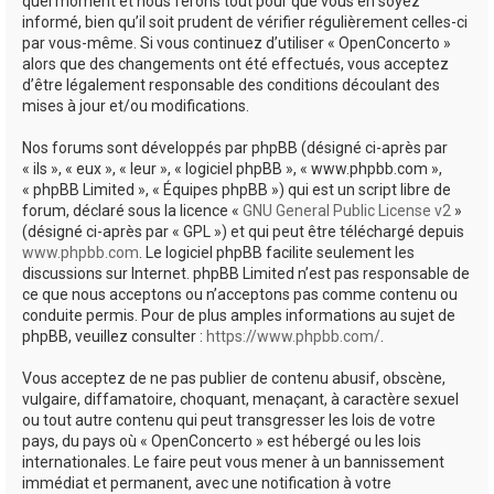
quel moment et nous ferons tout pour que vous en soyez
informé, bien qu’il soit prudent de vérifier régulièrement celles-ci
par vous-même. Si vous continuez d’utiliser « OpenConcerto »
alors que des changements ont été effectués, vous acceptez
d’être légalement responsable des conditions découlant des
mises à jour et/ou modifications.
Nos forums sont développés par phpBB (désigné ci-après par
« ils », « eux », « leur », « logiciel phpBB », « www.phpbb.com »,
« phpBB Limited », « Équipes phpBB ») qui est un script libre de
forum, déclaré sous la licence «
GNU General Public License v2
»
(désigné ci-après par « GPL ») et qui peut être téléchargé depuis
www.phpbb.com
. Le logiciel phpBB facilite seulement les
discussions sur Internet. phpBB Limited n’est pas responsable de
ce que nous acceptons ou n’acceptons pas comme contenu ou
conduite permis. Pour de plus amples informations au sujet de
phpBB, veuillez consulter :
https://www.phpbb.com/
.
Vous acceptez de ne pas publier de contenu abusif, obscène,
vulgaire, diffamatoire, choquant, menaçant, à caractère sexuel
ou tout autre contenu qui peut transgresser les lois de votre
pays, du pays où « OpenConcerto » est hébergé ou les lois
internationales. Le faire peut vous mener à un bannissement
immédiat et permanent, avec une notification à votre