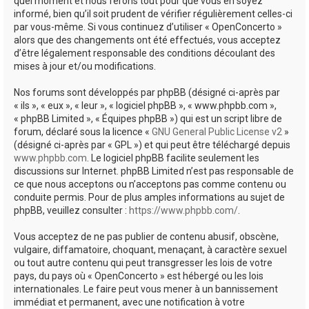
quel moment et nous ferons tout pour que vous en soyez
informé, bien qu’il soit prudent de vérifier régulièrement celles-ci
par vous-même. Si vous continuez d’utiliser « OpenConcerto »
alors que des changements ont été effectués, vous acceptez
d’être légalement responsable des conditions découlant des
mises à jour et/ou modifications.
Nos forums sont développés par phpBB (désigné ci-après par
« ils », « eux », « leur », « logiciel phpBB », « www.phpbb.com »,
« phpBB Limited », « Équipes phpBB ») qui est un script libre de
forum, déclaré sous la licence «
GNU General Public License v2
»
(désigné ci-après par « GPL ») et qui peut être téléchargé depuis
www.phpbb.com
. Le logiciel phpBB facilite seulement les
discussions sur Internet. phpBB Limited n’est pas responsable de
ce que nous acceptons ou n’acceptons pas comme contenu ou
conduite permis. Pour de plus amples informations au sujet de
phpBB, veuillez consulter :
https://www.phpbb.com/
.
Vous acceptez de ne pas publier de contenu abusif, obscène,
vulgaire, diffamatoire, choquant, menaçant, à caractère sexuel
ou tout autre contenu qui peut transgresser les lois de votre
pays, du pays où « OpenConcerto » est hébergé ou les lois
internationales. Le faire peut vous mener à un bannissement
immédiat et permanent, avec une notification à votre