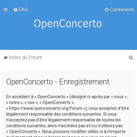
FAQ
Connexion
R
Index du forum
e
c
OpenConcerto - Enregistrement
h
e
En accédant à « OpenConcerto » (désigné ci-après par « nous »,
r
« notre », « nos », « OpenConcerto »,
c
« https://www.openconcerto.org/forum »), vous acceptez d’être
légalement responsable des conditions suivantes. Si vous
h
n’acceptez pas d’être légalement responsable de toutes les
e
conditions suivantes, alors n’accédez pas et/ou n’utilisez pas
« OpenConcerto ». Nous pouvons modifier celles-ci à n’importe
r