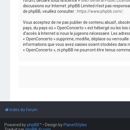
forum, déclaré sous la licence «
GNU General Public Licens
discussions sur Internet. phpBB Limited n’est pas respon
de phpBB, veuillez consulter :
https://www.phpbb.com/
.
Vous acceptez de ne pas publier de contenu abusif, obscène
pays, du pays où « OpenConcerto » est hébergé ou les lois
d’accès à Internet si nous le jugeons nécessaire. Les adr
« OpenConcerto » supprime, modifie, déplace ou verrouille
informations que vous avez saisies soient stockées dans n
« OpenConcerto », ni phpBB ne pourront être tenus comme 
Index du forum
Powered by
phpBB
™
• Design by
PlanetStyles
Traduit par
phpBB-fr.com