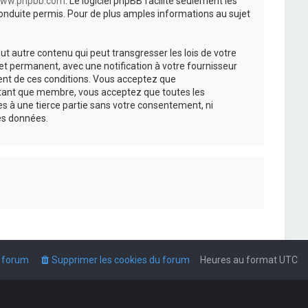
ww.phpbb.com
. Le logiciel phpBB facilite seulement les
nduite permis. Pour de plus amples informations au sujet
t autre contenu qui peut transgresser les lois de votre
t permanent, avec une notification à votre fournisseur
ment de ces conditions. Vous acceptez que
n tant que membre, vous acceptez que toutes les
s à une tierce partie sans votre consentement, ni
es données.
u forum
Supprimer les cookies du forum
Heures au format
UTC