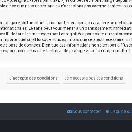
e v2
» (désigné ci-après par « GPL ») et qui peut être téléchargé depuis
w
sable de ce que nous acceptons ou n’acceptons pas comme contenu ou co
, vulgaire, diffamatoire, choquant, menaçant, à caractère sexuel ou tou
 internationales. Le faire peut vous mener à un bannissement immédiat e
esses IP de tous les messages sont enregistrées pour aider au renforce
 n’importe quel sujet lorsque nous estimons que cela est nécessaire. E
otre base de données. Bien que ces informations ne soient pas diffusée
responsables en cas de tentative de piratage visant à compromettre l
Nous contacter
L’équipe d