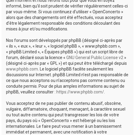
quel moment et nous ferons tout pour que vous en soyez
informé, bien qu’il soit prudent de vérifier régulièrement celles-ci
par vous-même. Si vous continuez d’utiliser « OpenConcerto »
alors que des changements ont été effectués, vous acceptez
d’être légalement responsable des conditions découlant des
mises à jour et/ou modifications.
Nos forums sont développés par phpBB (désigné ci-après par
« ils », « eux », « leur », « logiciel phpBB », « www.phpbb.com »,
« phpBB Limited », « Équipes phpBB ») qui est un script libre de
forum, déclaré sous la licence «
GNU General Public License v2
»
(désigné ci-après par « GPL ») et qui peut être téléchargé depuis
www.phpbb.com
. Le logiciel phpBB facilite seulement les
discussions sur Internet. phpBB Limited n’est pas responsable de
ce que nous acceptons ou n’acceptons pas comme contenu ou
conduite permis. Pour de plus amples informations au sujet de
phpBB, veuillez consulter :
https://www.phpbb.com/
.
Vous acceptez de ne pas publier de contenu abusif, obscène,
vulgaire, diffamatoire, choquant, menaçant, à caractère sexuel
ou tout autre contenu qui peut transgresser les lois de votre
pays, du pays où « OpenConcerto » est hébergé ou les lois
internationales. Le faire peut vous mener à un bannissement
immédiat et permanent, avec une notification à votre