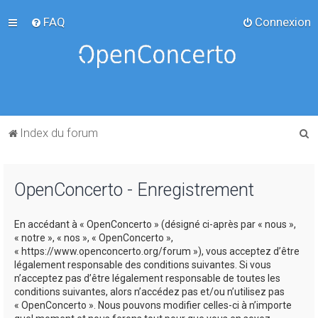
FAQ
Connexion
R
Index du forum
e
c
OpenConcerto - Enregistrement
h
e
En accédant à « OpenConcerto » (désigné ci-après par « nous »,
r
« notre », « nos », « OpenConcerto »,
c
« https://www.openconcerto.org/forum »), vous acceptez d’être
légalement responsable des conditions suivantes. Si vous
h
n’acceptez pas d’être légalement responsable de toutes les
e
conditions suivantes, alors n’accédez pas et/ou n’utilisez pas
« OpenConcerto ». Nous pouvons modifier celles-ci à n’importe
r