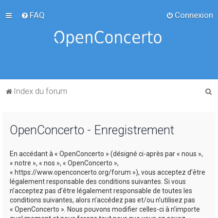
FAQ
Connexion
R
Index du forum
e
c
OpenConcerto - Enregistrement
h
e
En accédant à « OpenConcerto » (désigné ci-après par « nous »,
r
« notre », « nos », « OpenConcerto »,
c
« https://www.openconcerto.org/forum »), vous acceptez d’être
légalement responsable des conditions suivantes. Si vous
h
n’acceptez pas d’être légalement responsable de toutes les
e
conditions suivantes, alors n’accédez pas et/ou n’utilisez pas
« OpenConcerto ». Nous pouvons modifier celles-ci à n’importe
r