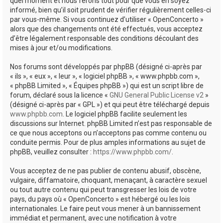
quel moment et nous ferons tout pour que vous en soyez
informé, bien qu’il soit prudent de vérifier régulièrement celles-ci
par vous-même. Si vous continuez d’utiliser « OpenConcerto »
alors que des changements ont été effectués, vous acceptez
d’être légalement responsable des conditions découlant des
mises à jour et/ou modifications.
Nos forums sont développés par phpBB (désigné ci-après par
« ils », « eux », « leur », « logiciel phpBB », « www.phpbb.com »,
« phpBB Limited », « Équipes phpBB ») qui est un script libre de
forum, déclaré sous la licence «
GNU General Public License v2
»
(désigné ci-après par « GPL ») et qui peut être téléchargé depuis
www.phpbb.com
. Le logiciel phpBB facilite seulement les
discussions sur Internet. phpBB Limited n’est pas responsable de
ce que nous acceptons ou n’acceptons pas comme contenu ou
conduite permis. Pour de plus amples informations au sujet de
phpBB, veuillez consulter :
https://www.phpbb.com/
.
Vous acceptez de ne pas publier de contenu abusif, obscène,
vulgaire, diffamatoire, choquant, menaçant, à caractère sexuel
ou tout autre contenu qui peut transgresser les lois de votre
pays, du pays où « OpenConcerto » est hébergé ou les lois
internationales. Le faire peut vous mener à un bannissement
immédiat et permanent, avec une notification à votre