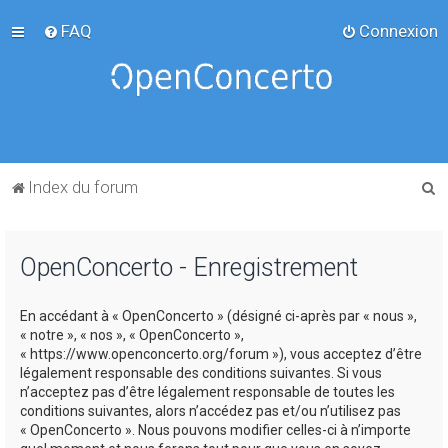
FAQ
Connexion
R
Index du forum
e
c
OpenConcerto - Enregistrement
h
e
En accédant à « OpenConcerto » (désigné ci-après par « nous »,
r
« notre », « nos », « OpenConcerto »,
c
« https://www.openconcerto.org/forum »), vous acceptez d’être
légalement responsable des conditions suivantes. Si vous
h
n’acceptez pas d’être légalement responsable de toutes les
e
conditions suivantes, alors n’accédez pas et/ou n’utilisez pas
« OpenConcerto ». Nous pouvons modifier celles-ci à n’importe
r