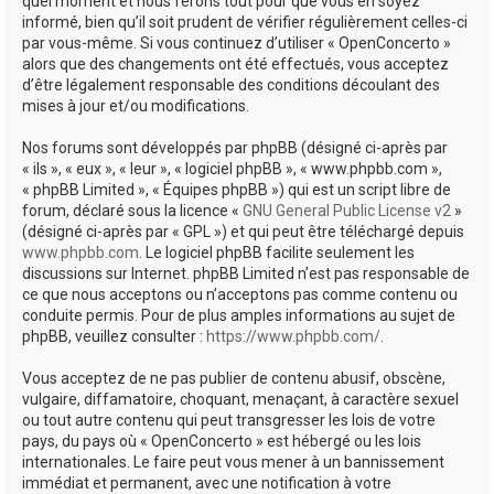
quel moment et nous ferons tout pour que vous en soyez
informé, bien qu’il soit prudent de vérifier régulièrement celles-ci
par vous-même. Si vous continuez d’utiliser « OpenConcerto »
alors que des changements ont été effectués, vous acceptez
d’être légalement responsable des conditions découlant des
mises à jour et/ou modifications.
Nos forums sont développés par phpBB (désigné ci-après par
« ils », « eux », « leur », « logiciel phpBB », « www.phpbb.com »,
« phpBB Limited », « Équipes phpBB ») qui est un script libre de
forum, déclaré sous la licence «
GNU General Public License v2
»
(désigné ci-après par « GPL ») et qui peut être téléchargé depuis
www.phpbb.com
. Le logiciel phpBB facilite seulement les
discussions sur Internet. phpBB Limited n’est pas responsable de
ce que nous acceptons ou n’acceptons pas comme contenu ou
conduite permis. Pour de plus amples informations au sujet de
phpBB, veuillez consulter :
https://www.phpbb.com/
.
Vous acceptez de ne pas publier de contenu abusif, obscène,
vulgaire, diffamatoire, choquant, menaçant, à caractère sexuel
ou tout autre contenu qui peut transgresser les lois de votre
pays, du pays où « OpenConcerto » est hébergé ou les lois
internationales. Le faire peut vous mener à un bannissement
immédiat et permanent, avec une notification à votre