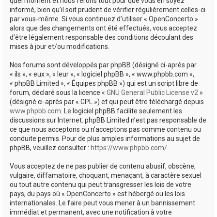
quel moment et nous ferons tout pour que vous en soyez
informé, bien qu’il soit prudent de vérifier régulièrement celles-ci
par vous-même. Si vous continuez d’utiliser « OpenConcerto »
alors que des changements ont été effectués, vous acceptez
d’être légalement responsable des conditions découlant des
mises à jour et/ou modifications.
Nos forums sont développés par phpBB (désigné ci-après par
« ils », « eux », « leur », « logiciel phpBB », « www.phpbb.com »,
« phpBB Limited », « Équipes phpBB ») qui est un script libre de
forum, déclaré sous la licence «
GNU General Public License v2
»
(désigné ci-après par « GPL ») et qui peut être téléchargé depuis
www.phpbb.com
. Le logiciel phpBB facilite seulement les
discussions sur Internet. phpBB Limited n’est pas responsable de
ce que nous acceptons ou n’acceptons pas comme contenu ou
conduite permis. Pour de plus amples informations au sujet de
phpBB, veuillez consulter :
https://www.phpbb.com/
.
Vous acceptez de ne pas publier de contenu abusif, obscène,
vulgaire, diffamatoire, choquant, menaçant, à caractère sexuel
ou tout autre contenu qui peut transgresser les lois de votre
pays, du pays où « OpenConcerto » est hébergé ou les lois
internationales. Le faire peut vous mener à un bannissement
immédiat et permanent, avec une notification à votre