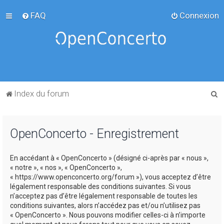
FAQ
Connexion
R
Index du forum
e
c
OpenConcerto - Enregistrement
h
e
En accédant à « OpenConcerto » (désigné ci-après par « nous »,
r
« notre », « nos », « OpenConcerto »,
c
« https://www.openconcerto.org/forum »), vous acceptez d’être
légalement responsable des conditions suivantes. Si vous
h
n’acceptez pas d’être légalement responsable de toutes les
e
conditions suivantes, alors n’accédez pas et/ou n’utilisez pas
« OpenConcerto ». Nous pouvons modifier celles-ci à n’importe
r