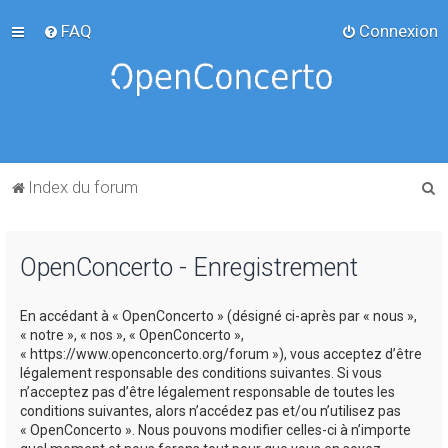
FAQ
Connexion
R
Index du forum
e
c
OpenConcerto - Enregistrement
h
e
En accédant à « OpenConcerto » (désigné ci-après par « nous »,
r
« notre », « nos », « OpenConcerto »,
c
« https://www.openconcerto.org/forum »), vous acceptez d’être
légalement responsable des conditions suivantes. Si vous
h
n’acceptez pas d’être légalement responsable de toutes les
e
conditions suivantes, alors n’accédez pas et/ou n’utilisez pas
« OpenConcerto ». Nous pouvons modifier celles-ci à n’importe
r