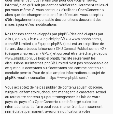
quel moment et nous ferons tout pour que vous en soyez
informé, bien qu’il soit prudent de vérifier régulièrement celles-ci
par vous-même. Si vous continuez d’utiliser « OpenConcerto »
alors que des changements ont été effectués, vous acceptez
d’être légalement responsable des conditions découlant des
mises à jour et/ou modifications.
Nos forums sont développés par phpBB (désigné ci-après par
« ils », « eux », « leur », « logiciel phpBB », « www.phpbb.com »,
« phpBB Limited », « Équipes phpBB ») qui est un script libre de
forum, déclaré sous la licence «
GNU General Public License v2
»
(désigné ci-après par « GPL ») et qui peut être téléchargé depuis
www.phpbb.com
. Le logiciel phpBB facilite seulement les
discussions sur Internet. phpBB Limited n’est pas responsable de
ce que nous acceptons ou n’acceptons pas comme contenu ou
conduite permis. Pour de plus amples informations au sujet de
phpBB, veuillez consulter :
https://www.phpbb.com/
.
Vous acceptez de ne pas publier de contenu abusif, obscène,
vulgaire, diffamatoire, choquant, menaçant, à caractère sexuel
ou tout autre contenu qui peut transgresser les lois de votre
pays, du pays où « OpenConcerto » est hébergé ou les lois
internationales. Le faire peut vous mener à un bannissement
immédiat et permanent, avec une notification à votre