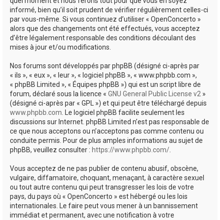
quel moment et nous ferons tout pour que vous en soyez
informé, bien qu’il soit prudent de vérifier régulièrement celles-ci
par vous-même. Si vous continuez d’utiliser « OpenConcerto »
alors que des changements ont été effectués, vous acceptez
d’être légalement responsable des conditions découlant des
mises à jour et/ou modifications.
Nos forums sont développés par phpBB (désigné ci-après par
« ils », « eux », « leur », « logiciel phpBB », « www.phpbb.com »,
« phpBB Limited », « Équipes phpBB ») qui est un script libre de
forum, déclaré sous la licence «
GNU General Public License v2
»
(désigné ci-après par « GPL ») et qui peut être téléchargé depuis
www.phpbb.com
. Le logiciel phpBB facilite seulement les
discussions sur Internet. phpBB Limited n’est pas responsable de
ce que nous acceptons ou n’acceptons pas comme contenu ou
conduite permis. Pour de plus amples informations au sujet de
phpBB, veuillez consulter :
https://www.phpbb.com/
.
Vous acceptez de ne pas publier de contenu abusif, obscène,
vulgaire, diffamatoire, choquant, menaçant, à caractère sexuel
ou tout autre contenu qui peut transgresser les lois de votre
pays, du pays où « OpenConcerto » est hébergé ou les lois
internationales. Le faire peut vous mener à un bannissement
immédiat et permanent, avec une notification à votre