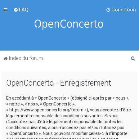
FAQ
Connexion
R
Index du forum
e
c
OpenConcerto - Enregistrement
h
e
En accédant à « OpenConcerto » (désigné ci-après par « nous »,
r
« notre », « nos », « OpenConcerto »,
c
« https://www.openconcerto.org/forum »), vous acceptez d’être
légalement responsable des conditions suivantes. Si vous
h
n’acceptez pas d’être légalement responsable de toutes les
e
conditions suivantes, alors n’accédez pas et/ou n’utilisez pas
« OpenConcerto ». Nous pouvons modifier celles-ci à n’importe
r