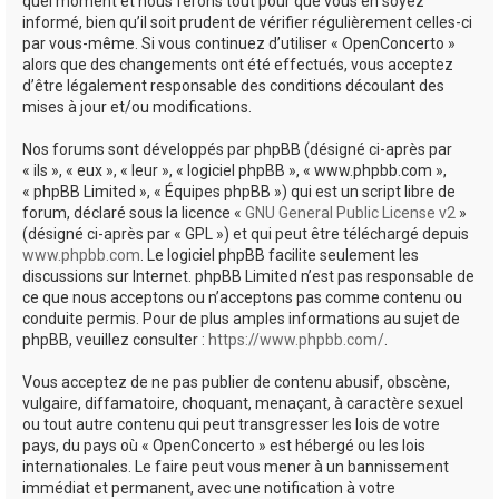
quel moment et nous ferons tout pour que vous en soyez
informé, bien qu’il soit prudent de vérifier régulièrement celles-ci
par vous-même. Si vous continuez d’utiliser « OpenConcerto »
alors que des changements ont été effectués, vous acceptez
d’être légalement responsable des conditions découlant des
mises à jour et/ou modifications.
Nos forums sont développés par phpBB (désigné ci-après par
« ils », « eux », « leur », « logiciel phpBB », « www.phpbb.com »,
« phpBB Limited », « Équipes phpBB ») qui est un script libre de
forum, déclaré sous la licence «
GNU General Public License v2
»
(désigné ci-après par « GPL ») et qui peut être téléchargé depuis
www.phpbb.com
. Le logiciel phpBB facilite seulement les
discussions sur Internet. phpBB Limited n’est pas responsable de
ce que nous acceptons ou n’acceptons pas comme contenu ou
conduite permis. Pour de plus amples informations au sujet de
phpBB, veuillez consulter :
https://www.phpbb.com/
.
Vous acceptez de ne pas publier de contenu abusif, obscène,
vulgaire, diffamatoire, choquant, menaçant, à caractère sexuel
ou tout autre contenu qui peut transgresser les lois de votre
pays, du pays où « OpenConcerto » est hébergé ou les lois
internationales. Le faire peut vous mener à un bannissement
immédiat et permanent, avec une notification à votre