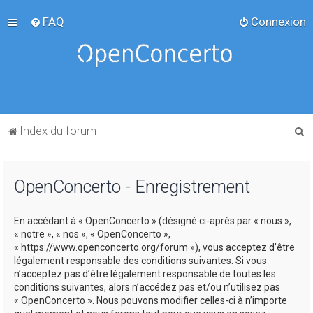
FAQ
Connexion
R
Index du forum
e
c
OpenConcerto - Enregistrement
h
e
En accédant à « OpenConcerto » (désigné ci-après par « nous »,
r
« notre », « nos », « OpenConcerto »,
c
« https://www.openconcerto.org/forum »), vous acceptez d’être
légalement responsable des conditions suivantes. Si vous
h
n’acceptez pas d’être légalement responsable de toutes les
e
conditions suivantes, alors n’accédez pas et/ou n’utilisez pas
« OpenConcerto ». Nous pouvons modifier celles-ci à n’importe
r