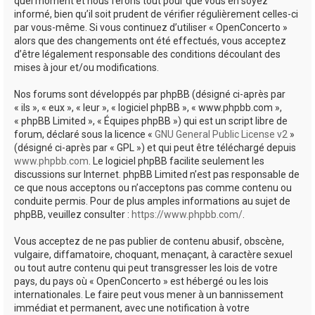
quel moment et nous ferons tout pour que vous en soyez
informé, bien qu’il soit prudent de vérifier régulièrement celles-ci
par vous-même. Si vous continuez d’utiliser « OpenConcerto »
alors que des changements ont été effectués, vous acceptez
d’être légalement responsable des conditions découlant des
mises à jour et/ou modifications.
Nos forums sont développés par phpBB (désigné ci-après par
« ils », « eux », « leur », « logiciel phpBB », « www.phpbb.com »,
« phpBB Limited », « Équipes phpBB ») qui est un script libre de
forum, déclaré sous la licence «
GNU General Public License v2
»
(désigné ci-après par « GPL ») et qui peut être téléchargé depuis
www.phpbb.com
. Le logiciel phpBB facilite seulement les
discussions sur Internet. phpBB Limited n’est pas responsable de
ce que nous acceptons ou n’acceptons pas comme contenu ou
conduite permis. Pour de plus amples informations au sujet de
phpBB, veuillez consulter :
https://www.phpbb.com/
.
Vous acceptez de ne pas publier de contenu abusif, obscène,
vulgaire, diffamatoire, choquant, menaçant, à caractère sexuel
ou tout autre contenu qui peut transgresser les lois de votre
pays, du pays où « OpenConcerto » est hébergé ou les lois
internationales. Le faire peut vous mener à un bannissement
immédiat et permanent, avec une notification à votre