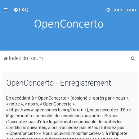
FAQ
Connexion
R
Index du forum
e
c
OpenConcerto - Enregistrement
h
e
En accédant à « OpenConcerto » (désigné ci-après par « nous »,
r
« notre », « nos », « OpenConcerto »,
c
« https://www.openconcerto.org/forum »), vous acceptez d’être
légalement responsable des conditions suivantes. Si vous
h
n’acceptez pas d’être légalement responsable de toutes les
e
conditions suivantes, alors n’accédez pas et/ou n’utilisez pas
« OpenConcerto ». Nous pouvons modifier celles-ci à n’importe
r