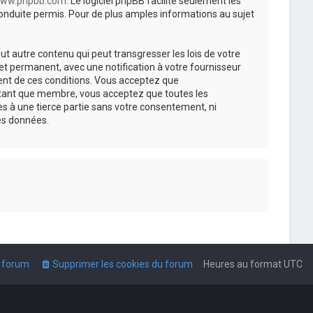
ww.phpbb.com
. Le logiciel phpBB facilite seulement les
nduite permis. Pour de plus amples informations au sujet
t autre contenu qui peut transgresser les lois de votre
t permanent, avec une notification à votre fournisseur
ment de ces conditions. Vous acceptez que
n tant que membre, vous acceptez que toutes les
s à une tierce partie sans votre consentement, ni
es données.
u forum
Supprimer les cookies du forum
Heures au format
UTC