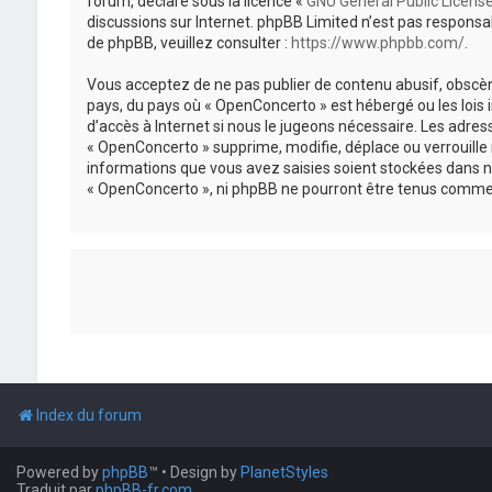
forum, déclaré sous la licence «
GNU General Public Licens
discussions sur Internet. phpBB Limited n’est pas respon
de phpBB, veuillez consulter :
https://www.phpbb.com/
.
Vous acceptez de ne pas publier de contenu abusif, obscène
pays, du pays où « OpenConcerto » est hébergé ou les lois
d’accès à Internet si nous le jugeons nécessaire. Les adr
« OpenConcerto » supprime, modifie, déplace ou verrouille
informations que vous avez saisies soient stockées dans n
« OpenConcerto », ni phpBB ne pourront être tenus comme 
Index du forum
Powered by
phpBB
™
• Design by
PlanetStyles
Traduit par
phpBB-fr.com