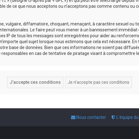
e v2
» (désigné ci-après par « GPL ») et qui peut être téléchargé depuis
w
sable de ce que nous acceptons ou n’acceptons pas comme contenu ou co
, vulgaire, diffamatoire, choquant, menaçant, à caractère sexuel ou tou
 internationales. Le faire peut vous mener à un bannissement immédiat e
esses IP de tous les messages sont enregistrées pour aider au renforce
 n’importe quel sujet lorsque nous estimons que cela est nécessaire. E
otre base de données. Bien que ces informations ne soient pas diffusée
responsables en cas de tentative de piratage visant à compromettre l
Nous contacter
L’équipe d