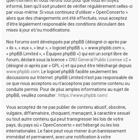
quel moment et nous ferons tout pour que vous en soyez
informé, bien qu’il soit prudent de vérifier régulièrement celles-ci
par vous-même. Si vous continuez d’utiliser « OpenConcerto »
alors que des changements ont été effectués, vous acceptez
d’être légalement responsable des conditions découlant des
mises à jour et/ou modifications.
Nos forums sont développés par phpBB (désigné ci-après par
« ils », « eux », « leur », « logiciel phpBB », « www.phpbb.com »,
« phpBB Limited », « Équipes phpBB ») qui est un script libre de
forum, déclaré sous la licence «
GNU General Public License v2
»
(désigné ci-après par « GPL ») et qui peut être téléchargé depuis
www.phpbb.com
. Le logiciel phpBB facilite seulement les
discussions sur Internet. phpBB Limited n’est pas responsable de
ce que nous acceptons ou n’acceptons pas comme contenu ou
conduite permis. Pour de plus amples informations au sujet de
phpBB, veuillez consulter :
https://www.phpbb.com/
.
Vous acceptez de ne pas publier de contenu abusif, obscène,
vulgaire, diffamatoire, choquant, menaçant, à caractère sexuel
ou tout autre contenu qui peut transgresser les lois de votre
pays, du pays où « OpenConcerto » est hébergé ou les lois
internationales. Le faire peut vous mener à un bannissement
immédiat et permanent, avec une notification à votre