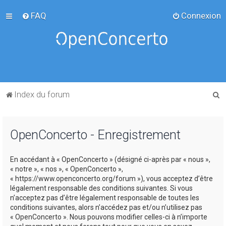
FAQ
Connexion
R
Index du forum
e
c
OpenConcerto - Enregistrement
h
e
En accédant à « OpenConcerto » (désigné ci-après par « nous »,
r
« notre », « nos », « OpenConcerto »,
c
« https://www.openconcerto.org/forum »), vous acceptez d’être
légalement responsable des conditions suivantes. Si vous
h
n’acceptez pas d’être légalement responsable de toutes les
e
conditions suivantes, alors n’accédez pas et/ou n’utilisez pas
« OpenConcerto ». Nous pouvons modifier celles-ci à n’importe
r