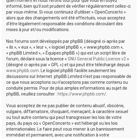
quel moment et nous ferons tout pour que vous en soyez
informé, bien qu’il soit prudent de vérifier régulièrement celles-ci
par vous-même. Si vous continuez d’utiliser « OpenConcerto »
alors que des changements ont été effectués, vous acceptez
d’être légalement responsable des conditions découlant des
mises à jour et/ou modifications.
Nos forums sont développés par phpBB (désigné ci-après par
« ils », « eux », « leur », « logiciel phpBB », « www.phpbb.com »,
« phpBB Limited », « Équipes phpBB ») qui est un script libre de
forum, déclaré sous la licence «
GNU General Public License v2
»
(désigné ci-après par « GPL ») et qui peut être téléchargé depuis
www.phpbb.com
. Le logiciel phpBB facilite seulement les
discussions sur Internet. phpBB Limited n’est pas responsable de
ce que nous acceptons ou n’acceptons pas comme contenu ou
conduite permis. Pour de plus amples informations au sujet de
phpBB, veuillez consulter :
https://www.phpbb.com/
.
Vous acceptez de ne pas publier de contenu abusif, obscène,
vulgaire, diffamatoire, choquant, menaçant, à caractère sexuel
ou tout autre contenu qui peut transgresser les lois de votre
pays, du pays où « OpenConcerto » est hébergé ou les lois
internationales. Le faire peut vous mener à un bannissement
immédiat et permanent, avec une notification à votre