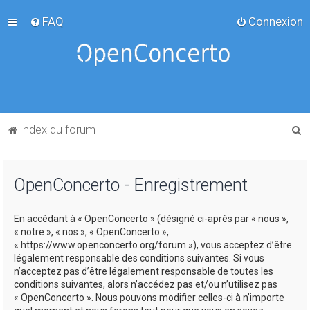
FAQ
Connexion
R
Index du forum
e
c
OpenConcerto - Enregistrement
h
e
En accédant à « OpenConcerto » (désigné ci-après par « nous »,
r
« notre », « nos », « OpenConcerto »,
c
« https://www.openconcerto.org/forum »), vous acceptez d’être
légalement responsable des conditions suivantes. Si vous
h
n’acceptez pas d’être légalement responsable de toutes les
e
conditions suivantes, alors n’accédez pas et/ou n’utilisez pas
« OpenConcerto ». Nous pouvons modifier celles-ci à n’importe
r