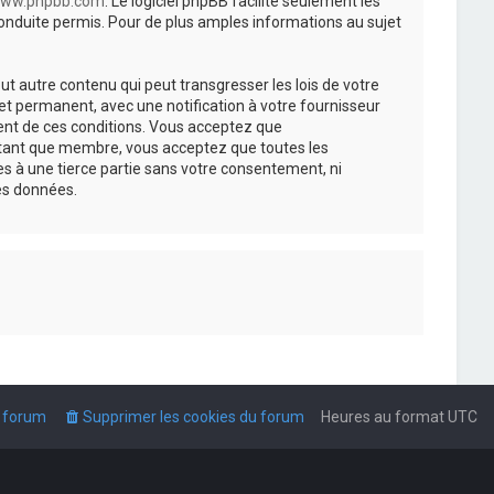
ww.phpbb.com
. Le logiciel phpBB facilite seulement les
nduite permis. Pour de plus amples informations au sujet
t autre contenu qui peut transgresser les lois de votre
t permanent, avec une notification à votre fournisseur
ment de ces conditions. Vous acceptez que
n tant que membre, vous acceptez que toutes les
s à une tierce partie sans votre consentement, ni
es données.
u forum
Supprimer les cookies du forum
Heures au format
UTC