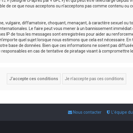
e v2
» (désigné ci-après par « GPL ») et qui peut être téléchargé depuis
w
sable de ce que nous acceptons ou n’acceptons pas comme contenu ou co
, vulgaire, diffamatoire, choquant, menaçant, à caractère sexuel ou tou
 internationales. Le faire peut vous mener à un bannissement immédiat e
esses IP de tous les messages sont enregistrées pour aider au renforce
 n’importe quel sujet lorsque nous estimons que cela est nécessaire. E
otre base de données. Bien que ces informations ne soient pas diffusée
responsables en cas de tentative de piratage visant à compromettre l
Nous contacter
L’équipe d