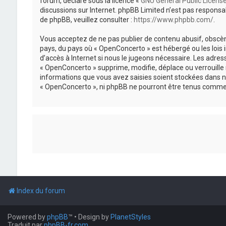
forum, déclaré sous la licence «
GNU General Public Licens
discussions sur Internet. phpBB Limited n’est pas respon
de phpBB, veuillez consulter :
https://www.phpbb.com/
.
Vous acceptez de ne pas publier de contenu abusif, obscène
pays, du pays où « OpenConcerto » est hébergé ou les lois
d’accès à Internet si nous le jugeons nécessaire. Les adr
« OpenConcerto » supprime, modifie, déplace ou verrouille
informations que vous avez saisies soient stockées dans n
« OpenConcerto », ni phpBB ne pourront être tenus comme 
Index du forum
Powered by
phpBB
™
• Design by
PlanetStyles
Traduit par
phpBB-fr.com