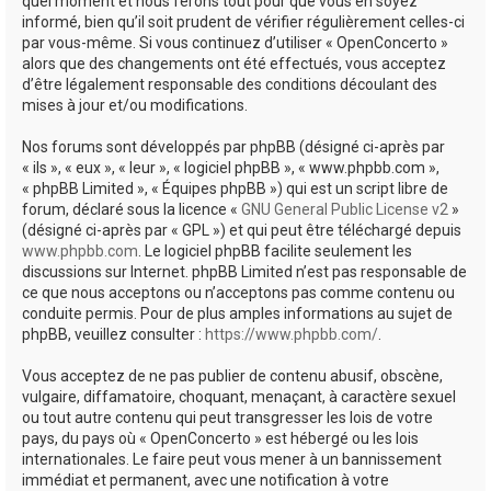
quel moment et nous ferons tout pour que vous en soyez
informé, bien qu’il soit prudent de vérifier régulièrement celles-ci
par vous-même. Si vous continuez d’utiliser « OpenConcerto »
alors que des changements ont été effectués, vous acceptez
d’être légalement responsable des conditions découlant des
mises à jour et/ou modifications.
Nos forums sont développés par phpBB (désigné ci-après par
« ils », « eux », « leur », « logiciel phpBB », « www.phpbb.com »,
« phpBB Limited », « Équipes phpBB ») qui est un script libre de
forum, déclaré sous la licence «
GNU General Public License v2
»
(désigné ci-après par « GPL ») et qui peut être téléchargé depuis
www.phpbb.com
. Le logiciel phpBB facilite seulement les
discussions sur Internet. phpBB Limited n’est pas responsable de
ce que nous acceptons ou n’acceptons pas comme contenu ou
conduite permis. Pour de plus amples informations au sujet de
phpBB, veuillez consulter :
https://www.phpbb.com/
.
Vous acceptez de ne pas publier de contenu abusif, obscène,
vulgaire, diffamatoire, choquant, menaçant, à caractère sexuel
ou tout autre contenu qui peut transgresser les lois de votre
pays, du pays où « OpenConcerto » est hébergé ou les lois
internationales. Le faire peut vous mener à un bannissement
immédiat et permanent, avec une notification à votre