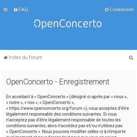
FAQ
Connexion
R
Index du forum
e
c
OpenConcerto - Enregistrement
h
e
En accédant à « OpenConcerto » (désigné ci-après par « nous »,
r
« notre », « nos », « OpenConcerto »,
c
« https://www.openconcerto.org/forum »), vous acceptez d’être
légalement responsable des conditions suivantes. Si vous
h
n’acceptez pas d’être légalement responsable de toutes les
e
conditions suivantes, alors n’accédez pas et/ou n’utilisez pas
« OpenConcerto ». Nous pouvons modifier celles-ci à n’importe
r