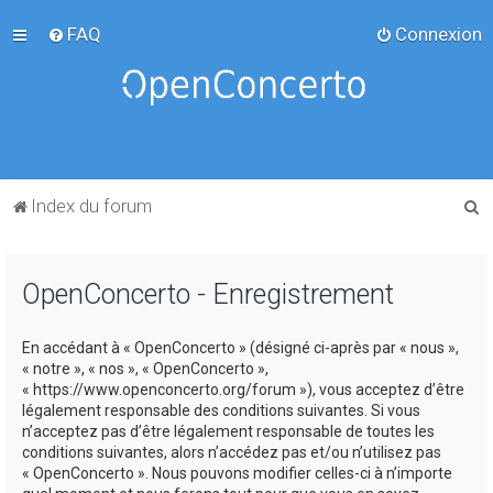
FAQ
Connexion
R
Index du forum
e
c
OpenConcerto - Enregistrement
h
e
En accédant à « OpenConcerto » (désigné ci-après par « nous »,
r
« notre », « nos », « OpenConcerto »,
c
« https://www.openconcerto.org/forum »), vous acceptez d’être
légalement responsable des conditions suivantes. Si vous
h
n’acceptez pas d’être légalement responsable de toutes les
e
conditions suivantes, alors n’accédez pas et/ou n’utilisez pas
« OpenConcerto ». Nous pouvons modifier celles-ci à n’importe
r