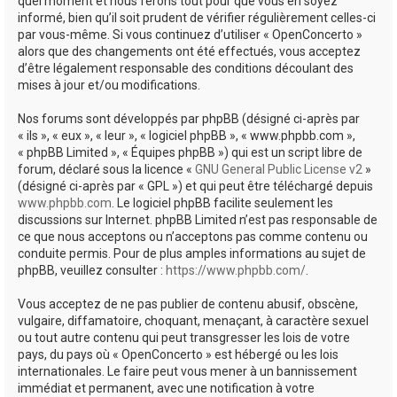
quel moment et nous ferons tout pour que vous en soyez
informé, bien qu’il soit prudent de vérifier régulièrement celles-ci
par vous-même. Si vous continuez d’utiliser « OpenConcerto »
alors que des changements ont été effectués, vous acceptez
d’être légalement responsable des conditions découlant des
mises à jour et/ou modifications.
Nos forums sont développés par phpBB (désigné ci-après par
« ils », « eux », « leur », « logiciel phpBB », « www.phpbb.com »,
« phpBB Limited », « Équipes phpBB ») qui est un script libre de
forum, déclaré sous la licence «
GNU General Public License v2
»
(désigné ci-après par « GPL ») et qui peut être téléchargé depuis
www.phpbb.com
. Le logiciel phpBB facilite seulement les
discussions sur Internet. phpBB Limited n’est pas responsable de
ce que nous acceptons ou n’acceptons pas comme contenu ou
conduite permis. Pour de plus amples informations au sujet de
phpBB, veuillez consulter :
https://www.phpbb.com/
.
Vous acceptez de ne pas publier de contenu abusif, obscène,
vulgaire, diffamatoire, choquant, menaçant, à caractère sexuel
ou tout autre contenu qui peut transgresser les lois de votre
pays, du pays où « OpenConcerto » est hébergé ou les lois
internationales. Le faire peut vous mener à un bannissement
immédiat et permanent, avec une notification à votre