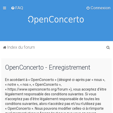
FAQ
Connexion
R
Index du forum
e
c
OpenConcerto - Enregistrement
h
e
En accédant à « OpenConcerto » (désigné ci-après par « nous »,
r
« notre », « nos », « OpenConcerto »,
c
« https://www.openconcerto.org/forum »), vous acceptez d’être
légalement responsable des conditions suivantes. Si vous
h
n’acceptez pas d’être légalement responsable de toutes les
e
conditions suivantes, alors n’accédez pas et/ou n’utilisez pas
« OpenConcerto ». Nous pouvons modifier celles-ci à n’importe
r