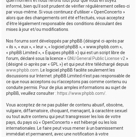
quel moment et nous ferons tout pour que vous en soyez
informé, bien qu’il soit prudent de vérifier régulièrement celles-ci
par vous-même. Si vous continuez d’utiliser « OpenConcerto »
alors que des changements ont été effectués, vous acceptez
d’être légalement responsable des conditions découlant des
mises à jour et/ou modifications.
Nos forums sont développés par phpBB (désigné ci-après par
« ils », « eux », « leur », « logiciel phpBB », « www.phpbb.com »,
« phpBB Limited », « Équipes phpBB ») qui est un script libre de
forum, déclaré sous la licence «
GNU General Public License v2
»
(désigné ci-après par « GPL ») et qui peut être téléchargé depuis
www.phpbb.com
. Le logiciel phpBB facilite seulement les
discussions sur Internet. phpBB Limited n’est pas responsable de
ce que nous acceptons ou n’acceptons pas comme contenu ou
conduite permis. Pour de plus amples informations au sujet de
phpBB, veuillez consulter :
https://www.phpbb.com/
.
Vous acceptez de ne pas publier de contenu abusif, obscène,
vulgaire, diffamatoire, choquant, menaçant, à caractère sexuel
ou tout autre contenu qui peut transgresser les lois de votre
pays, du pays où « OpenConcerto » est hébergé ou les lois
internationales. Le faire peut vous mener à un bannissement
immédiat et permanent, avec une notification à votre