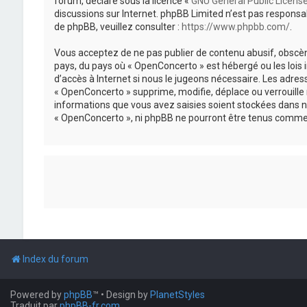
forum, déclaré sous la licence «
GNU General Public Licens
discussions sur Internet. phpBB Limited n’est pas respon
de phpBB, veuillez consulter :
https://www.phpbb.com/
.
Vous acceptez de ne pas publier de contenu abusif, obscène
pays, du pays où « OpenConcerto » est hébergé ou les lois
d’accès à Internet si nous le jugeons nécessaire. Les adr
« OpenConcerto » supprime, modifie, déplace ou verrouille
informations que vous avez saisies soient stockées dans n
« OpenConcerto », ni phpBB ne pourront être tenus comme 
Index du forum
Powered by
phpBB
™
• Design by
PlanetStyles
Traduit par
phpBB-fr.com