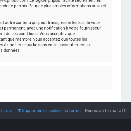
ww.phpbb.com
. Le logiciel phpBB facilite seulement les
nduite permis. Pour de plus amples informations au sujet
t autre contenu qui peut transgresser les lois de votre
t permanent, avec une notification à votre fournisseur
ment de ces conditions. Vous acceptez que
n tant que membre, vous acceptez que toutes les
s à une tierce partie sans votre consentement, ni
es données.
u forum
Supprimer les cookies du forum
Heures au format
UTC