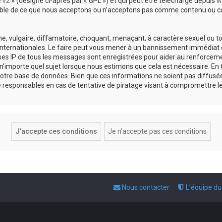
e v2
» (désigné ci-après par « GPL ») et qui peut être téléchargé depuis
w
sable de ce que nous acceptons ou n’acceptons pas comme contenu ou co
, vulgaire, diffamatoire, choquant, menaçant, à caractère sexuel ou tou
 internationales. Le faire peut vous mener à un bannissement immédiat e
esses IP de tous les messages sont enregistrées pour aider au renforce
 n’importe quel sujet lorsque nous estimons que cela est nécessaire. E
otre base de données. Bien que ces informations ne soient pas diffusée
responsables en cas de tentative de piratage visant à compromettre l
Nous contacter
L’équipe d