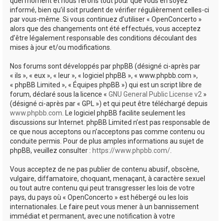
quel moment et nous ferons tout pour que vous en soyez
informé, bien qu’il soit prudent de vérifier régulièrement celles-ci
par vous-même. Si vous continuez d’utiliser « OpenConcerto »
alors que des changements ont été effectués, vous acceptez
d’être légalement responsable des conditions découlant des
mises à jour et/ou modifications.
Nos forums sont développés par phpBB (désigné ci-après par
« ils », « eux », « leur », « logiciel phpBB », « www.phpbb.com »,
« phpBB Limited », « Équipes phpBB ») qui est un script libre de
forum, déclaré sous la licence «
GNU General Public License v2
»
(désigné ci-après par « GPL ») et qui peut être téléchargé depuis
www.phpbb.com
. Le logiciel phpBB facilite seulement les
discussions sur Internet. phpBB Limited n’est pas responsable de
ce que nous acceptons ou n’acceptons pas comme contenu ou
conduite permis. Pour de plus amples informations au sujet de
phpBB, veuillez consulter :
https://www.phpbb.com/
.
Vous acceptez de ne pas publier de contenu abusif, obscène,
vulgaire, diffamatoire, choquant, menaçant, à caractère sexuel
ou tout autre contenu qui peut transgresser les lois de votre
pays, du pays où « OpenConcerto » est hébergé ou les lois
internationales. Le faire peut vous mener à un bannissement
immédiat et permanent, avec une notification à votre