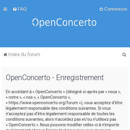
FAQ
Connexion
R
Index du forum
e
c
OpenConcerto - Enregistrement
h
e
En accédant à « OpenConcerto » (désigné ci-après par « nous »,
r
« notre », « nos », « OpenConcerto »,
c
« https://www.openconcerto.org/forum »), vous acceptez d’être
légalement responsable des conditions suivantes. Si vous
h
n’acceptez pas d’être légalement responsable de toutes les
e
conditions suivantes, alors n’accédez pas et/ou n’utilisez pas
« OpenConcerto ». Nous pouvons modifier celles-ci à n’importe
r