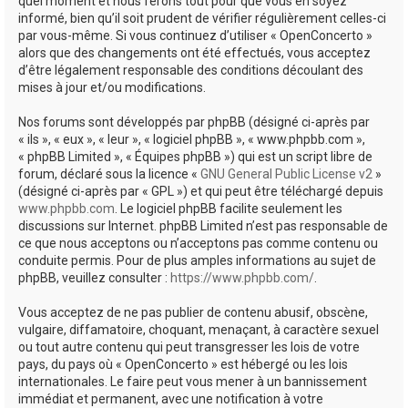
quel moment et nous ferons tout pour que vous en soyez
informé, bien qu’il soit prudent de vérifier régulièrement celles-ci
par vous-même. Si vous continuez d’utiliser « OpenConcerto »
alors que des changements ont été effectués, vous acceptez
d’être légalement responsable des conditions découlant des
mises à jour et/ou modifications.
Nos forums sont développés par phpBB (désigné ci-après par
« ils », « eux », « leur », « logiciel phpBB », « www.phpbb.com »,
« phpBB Limited », « Équipes phpBB ») qui est un script libre de
forum, déclaré sous la licence «
GNU General Public License v2
»
(désigné ci-après par « GPL ») et qui peut être téléchargé depuis
www.phpbb.com
. Le logiciel phpBB facilite seulement les
discussions sur Internet. phpBB Limited n’est pas responsable de
ce que nous acceptons ou n’acceptons pas comme contenu ou
conduite permis. Pour de plus amples informations au sujet de
phpBB, veuillez consulter :
https://www.phpbb.com/
.
Vous acceptez de ne pas publier de contenu abusif, obscène,
vulgaire, diffamatoire, choquant, menaçant, à caractère sexuel
ou tout autre contenu qui peut transgresser les lois de votre
pays, du pays où « OpenConcerto » est hébergé ou les lois
internationales. Le faire peut vous mener à un bannissement
immédiat et permanent, avec une notification à votre