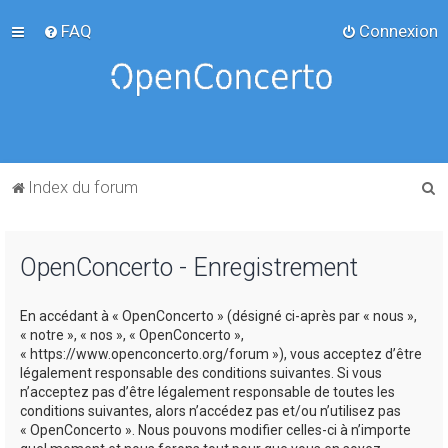
FAQ
Connexion
R
Index du forum
e
c
OpenConcerto - Enregistrement
h
e
En accédant à « OpenConcerto » (désigné ci-après par « nous »,
r
« notre », « nos », « OpenConcerto »,
c
« https://www.openconcerto.org/forum »), vous acceptez d’être
légalement responsable des conditions suivantes. Si vous
h
n’acceptez pas d’être légalement responsable de toutes les
e
conditions suivantes, alors n’accédez pas et/ou n’utilisez pas
« OpenConcerto ». Nous pouvons modifier celles-ci à n’importe
r