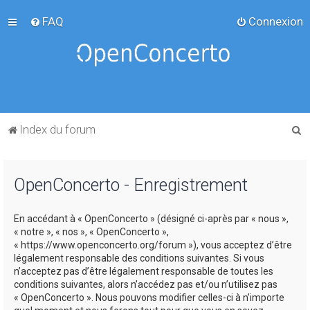
FAQ
Connexion
R
Index du forum
e
c
OpenConcerto - Enregistrement
h
e
En accédant à « OpenConcerto » (désigné ci-après par « nous »,
r
« notre », « nos », « OpenConcerto »,
c
« https://www.openconcerto.org/forum »), vous acceptez d’être
légalement responsable des conditions suivantes. Si vous
h
n’acceptez pas d’être légalement responsable de toutes les
e
conditions suivantes, alors n’accédez pas et/ou n’utilisez pas
« OpenConcerto ». Nous pouvons modifier celles-ci à n’importe
r