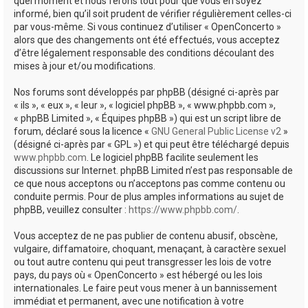
quel moment et nous ferons tout pour que vous en soyez
informé, bien qu’il soit prudent de vérifier régulièrement celles-ci
par vous-même. Si vous continuez d’utiliser « OpenConcerto »
alors que des changements ont été effectués, vous acceptez
d’être légalement responsable des conditions découlant des
mises à jour et/ou modifications.
Nos forums sont développés par phpBB (désigné ci-après par
« ils », « eux », « leur », « logiciel phpBB », « www.phpbb.com »,
« phpBB Limited », « Équipes phpBB ») qui est un script libre de
forum, déclaré sous la licence «
GNU General Public License v2
»
(désigné ci-après par « GPL ») et qui peut être téléchargé depuis
www.phpbb.com
. Le logiciel phpBB facilite seulement les
discussions sur Internet. phpBB Limited n’est pas responsable de
ce que nous acceptons ou n’acceptons pas comme contenu ou
conduite permis. Pour de plus amples informations au sujet de
phpBB, veuillez consulter :
https://www.phpbb.com/
.
Vous acceptez de ne pas publier de contenu abusif, obscène,
vulgaire, diffamatoire, choquant, menaçant, à caractère sexuel
ou tout autre contenu qui peut transgresser les lois de votre
pays, du pays où « OpenConcerto » est hébergé ou les lois
internationales. Le faire peut vous mener à un bannissement
immédiat et permanent, avec une notification à votre