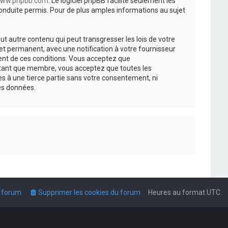
ww.phpbb.com
. Le logiciel phpBB facilite seulement les
nduite permis. Pour de plus amples informations au sujet
t autre contenu qui peut transgresser les lois de votre
t permanent, avec une notification à votre fournisseur
ment de ces conditions. Vous acceptez que
n tant que membre, vous acceptez que toutes les
s à une tierce partie sans votre consentement, ni
es données.
u forum
Supprimer les cookies du forum
Heures au format
UTC