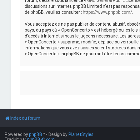
forum, déclaré sous la licence «
GNU General Public Licens
discussions sur Internet. phpBB Limited n’est pas respon
de phpBB, veuillez consulter :
https://www.phpbb.com/
.
Vous acceptez de ne pas publier de contenu abusif, obscène
pays, du pays où « OpenConcerto » est hébergé ou les lois
d’accès à Internet si nous le jugeons nécessaire. Les adr
« OpenConcerto » supprime, modifie, déplace ou verrouille
informations que vous avez saisies soient stockées dans n
« OpenConcerto », ni phpBB ne pourront être tenus comme 
Index du forum
Powered by
phpBB
™
• Design by
PlanetStyles
Traduit par
phpBB-fr.com