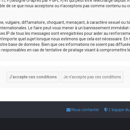
e v2
» (désigné ci-après par « GPL ») et qui peut être téléchargé depuis
w
sable de ce que nous acceptons ou n’acceptons pas comme contenu ou co
, vulgaire, diffamatoire, choquant, menaçant, à caractère sexuel ou tou
 internationales. Le faire peut vous mener à un bannissement immédiat e
esses IP de tous les messages sont enregistrées pour aider au renforce
 n’importe quel sujet lorsque nous estimons que cela est nécessaire. E
otre base de données. Bien que ces informations ne soient pas diffusée
responsables en cas de tentative de piratage visant à compromettre l
Nous contacter
L’équipe d